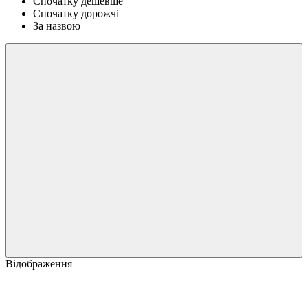
Спочатку дешевше
Спочатку дорожчі
За назвою
Відображення