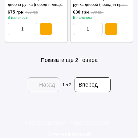
дверна ручка (передня ліва)
ручка дверей (передня права)
Mercedes GL 164 (350 crdi
Mercedes GL 164 (350 crdi
675 грн
630 грн
750 грн
700 грн
4matis) Мерседес 2011-2012
4matis) Мерседес 2011-2012
В наявності
В наявності
Показати ще 2 товара
Назад
Вперед
1
з 2
+380990197699
+380737735388
Контактна інформація