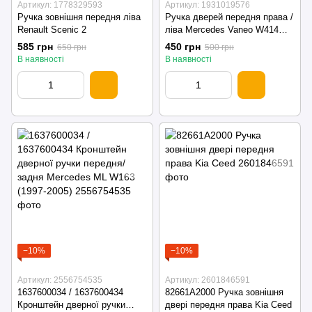
Артикул: 1778329593
Артикул: 1931019576
Ручка зовнішня передня ліва
Ручка дверей передня права /
Renault Scenic 2
ліва Mercedes Vaneo W414
(2002 - 2005)
585 грн
450 грн
650 грн
500 грн
В наявності
В наявності
−10%
−10%
Артикул: 2556754535
Артикул: 2601846591
1637600034 / 1637600434
82661A2000 Ручка зовнішня
Кронштейн дверної ручки
двері передня права Kia Ceed