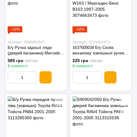
−10%
−10%
Артикул: 2980063847
Артикул: 3074663473
Б/у Ручка задньої ляди
1637600034 Б/у Скоба
(дверей багажника) Mercedes-
механізму зовнішньої ручки
Benz Vito 639 2003-2014
дверей (кронштейн) Mercedes-
585 грн
225 грн
650 грн
250 грн
Benz ML-Class W163 /
В наявності
В наявності
Мерседес-Бенс В163 1997-
2005