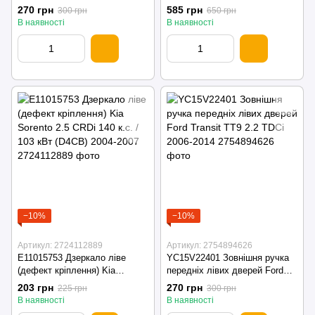
передня/задня Mercedes ML
270 грн
585 грн
300 грн
650 грн
W163 (1997-2005)
В наявності
В наявності
−10%
−10%
Артикул: 2724112889
Артикул: 2754894626
E11015753 Дзеркало ліве
YC15V22401 Зовнішня ручка
(дефект кріплення) Kia
передніх лівих дверей Ford
Sorento 2.5 CRDi 140 к.с. / 103
Transit TT9 2.2 TDCi 2006-2014
203 грн
270 грн
225 грн
300 грн
кВт (D4CB) 2004-2007
В наявності
В наявності