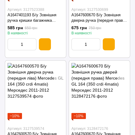
Артикул: 3127523388
Артикул: 3127530699
A1647401193 Б/у Зовнішня
A1647600670 Б/у Зовнішня
ручка кришки багажника
дверна ручка (передня права)
(ляди) Mercedes GL 164 (350
Mercedes GL 164 (350 crdi
585 грн
675 грн
650 грн
750 грн
crdi 4matis) Мерседес 2011-
4matis) Мерседес 2011-2012
В наявності
В наявності
2012
−10%
−10%
Артикул: 3127539574
Артикул: 3128472176
A1647600570 Б/у Зовнішня
A1647600670 Б/у Зовнішня