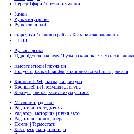
Передні фари / противотуманки
Замки
Ручки внутрішні
Ручки зовнішні
Форсунки / паливна рейка / Котушки запалювання
ТНВД
Рульова рейка
Гідропідсилювач руля / Рульова колонка / Замки запалюв
Амортизатори | пружини
Полуося | балки | цапфы | стабилизаторы | тяги | рычаги
Кришки ГРМ | накладка двигуна
Кронштейни | подушки двигуна
Корпус фільтра | захист акумулятора
Масляний радіатор
Радіатори охолодження
Радіатор | моторчик | пічки авто
Радіатори кондиціонера
Помпи | Термостати
Компресор кондиціонера