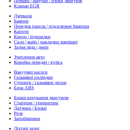
Поршні / шатуни / блоки двигунів
Клапан EGR
Дзеркала
Бампер
Передня панель | підсилювач бампера
Капоти
Крило | підкрилки
Скло | жабо | накладки зовнішні
Задня ляда | двері
Зчеплення авто
Коробка передач / куліса
Вакуумні насоси
Гальмівні циліндри
Супорти / гальмівні диски
Блок ABS
Блоки керування двигуном
Стартери / генератори
Датчики / Блоки
Реле
Запобіжники
Ліхтарі задні