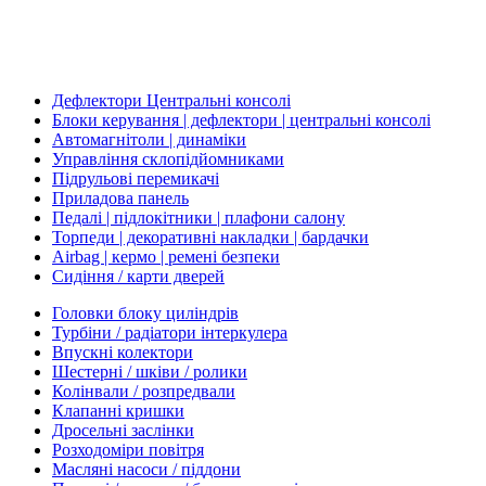
Дефлектори Центральні консолі
Блоки керування | дефлектори | центральні консолі
Автомагнітоли | динаміки
Управління склопідйомниками
Підрульові перемикачі
Приладова панель
Педалі | підлокітники | плафони салону
Торпеди | декоративні накладки | бардачки
Airbag | кермо | ремені безпеки
Сидіння / карти дверей
Головки блоку циліндрів
Турбіни / радіатори інтеркулера
Впускні колектори
Шестерні / шківи / ролики
Колінвали / розпредвали
Клапанні кришки
Дросельні заслінки
Розходоміри повітря
Масляні насоси / піддони