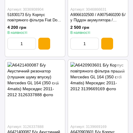
Артикул: 3036908904
Артикул: 3046866631
51830173 Б/у Корпус
A9066102500 / A9075460200 Б/
повітряного фільтра Fiat Doblo
у Піддон акумулятора /
/ Фіат Добло 2001-2010
Кріплення клеми Mercedes
4 200 грн
2 500 грн
Sprinter W907 // Мерседес
В наявності
В наявності
Спрінтер В907 2018-2025
Артикул: 3126337888
Артикул: 3139669169
A6421400087 Б/у Акустичний
A6420903601 Б/у Корпус