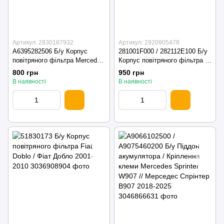
Артикул: 2830187932
Артикул: 2920905478
A6395282506 Б/у Корпус
281001F000 / 282112E100 Б/у
повітряного фільтра Mercedes
Корпус повітряного фільтра /
Vito 639 115 (2003-2006)
Патрубок повітряний Kia
800 грн
950 грн
Sportage 2004-2010
В наявності
В наявності