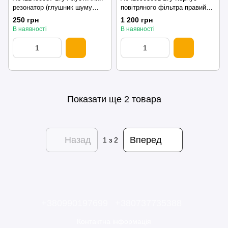
резонатор (глушник шуму
повітряного фільтра правий
впуску) Mercedes GL 164 (350
Mercedes GL 164 (350 crdi
250 грн
1 200 грн
crdi 4matis) Мерседес 2011-
4matis) Мерседес 2011-2012
В наявності
В наявності
2012
Показати ще 2 товара
Назад
Вперед
1
з 2
+380990197699
+380737735388
Контактна інформація