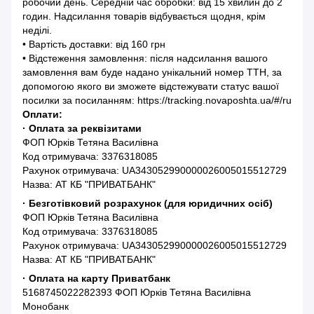
робочий день. Середній час обробки: від 15 хвилин до 2
годин. Надсилання товарів відбувається щодня, крім
неділі.
• Вартість доставки: від 160 грн
• Відстеження замовлення: після надсилання вашого
замовлення вам буде надано унікальний номер ТТН, за
допомогою якого ви зможете відстежувати статус вашої
посилки за посиланням: https://tracking.novaposhta.ua/#/ru
Оплати:
· Оплата за реквізитами
ФОП Юрків Тетяна Василівна
Код отримувача: 3376318085
Рахунок отримувача: UA343052990000026005015512729
Назва: АТ КБ "ПРИВАТБАНК"
· Безготівковий розрахунок (для юридичних осіб)
ФОП Юрків Тетяна Василівна
Код отримувача: 3376318085
Рахунок отримувача: UA343052990000026005015512729
Назва: АТ КБ "ПРИВАТБАНК"
· Оплата на карту Приватбанк
5168745022282393 ФОП Юрків Тетяна Василівна
Монобанк