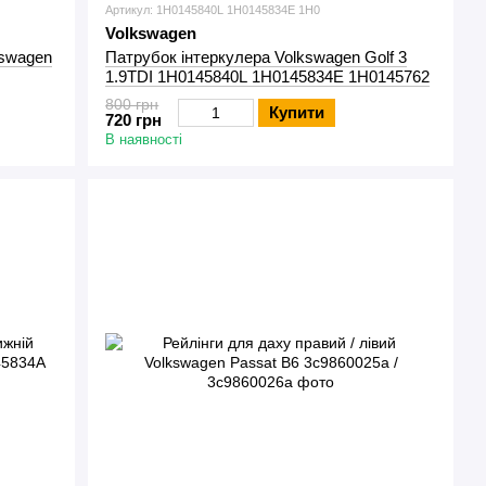
Артикул: 1H0145840L 1H0145834E 1H0
Volkswagen
kswagen
Патрубок інтеркулера Volkswagen Golf 3
1.9TDI 1H0145840L 1H0145834E 1H0145762
800 грн
Купити
720 грн
В наявності