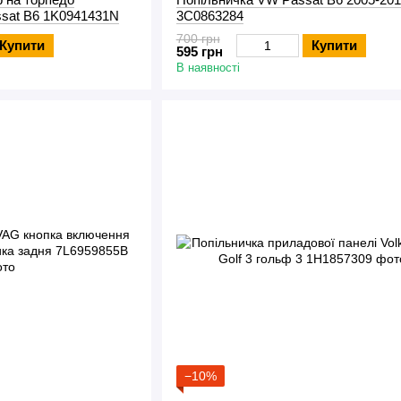
ssat B6 1K0941431N
3C0863284
700 грн
Купити
Купити
595 грн
В наявності
−10%