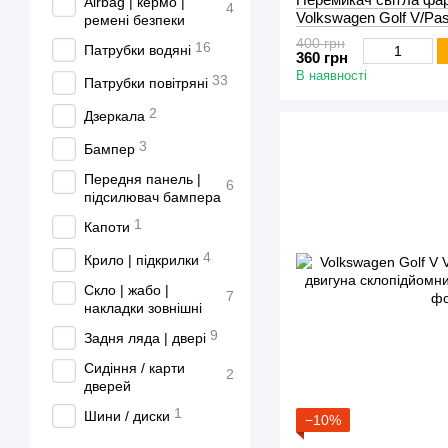
Airbag | кермо |
4
Volkswagen Golf V/Pa
ремені безпеки
400 грн
16
Патрубки водяні
360 грн
В наявності
33
Патрубки повітряні
2
Дзеркала
3
Бампер
Передня панель |
6
підсилювач бампера
1
Капоти
4
Крило | підкрилки
Скло | жабо |
7
накладки зовнішні
9
Задня ляда | двері
Сидіння / карти
2
дверей
1
Шини / диски
−10%