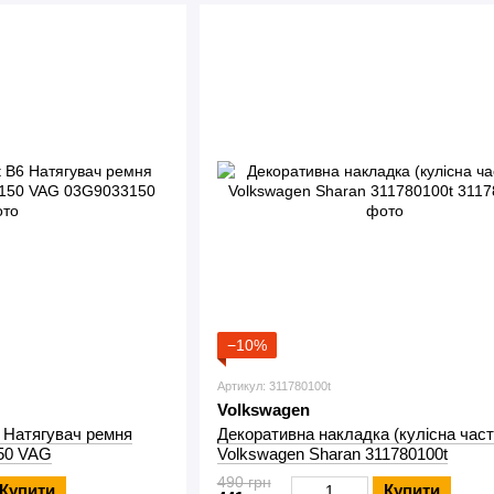
−10%
Артикул: 311780100t
Volkswagen
 Натягувач ремня
Декоративна накладка (кулісна част
50 VAG
Volkswagen Sharan 311780100t
490 грн
Купити
Купити