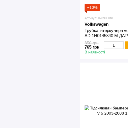
−10%
Артикул: 028906081
Volkswagen
Трубка інтеркулера v
AD 1H0145840 M ДАТ
850 грн
765 грн
В наявності