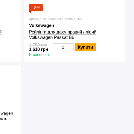
−8%
Артикул: 3c9860025a / 3c9860026a
Volkswagen
й
Рейлінги для даху правий / лівий
Volkswagen Passat B6
1 750 грн
Купити
1 610 грн
В наявності