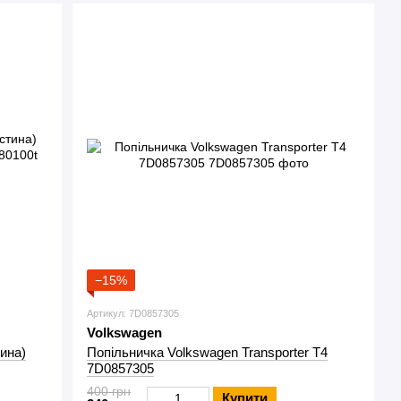
−15%
Артикул: 7D0857305
Volkswagen
ина)
Попільничка Volkswagen Transporter T4
7D0857305
400 грн
Купити