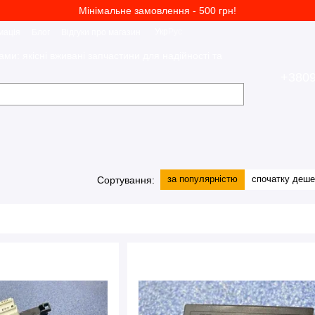
Мінімальне замовлення - 500 грн!
Укр
Рус
мація
Блог
Відгуки про магазин
ами: якісні вживані запчастини для надійності та
+380
за популярністю
спочатку деш
Сортування: