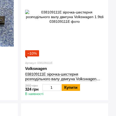
−10%
Артикул: 038109111E
Volkswagen
038109111E зірочка-шестерня
розподільного валу двигуна Volkswagen
1.9tdi
360 грн
Купити
324 грн
В наявності