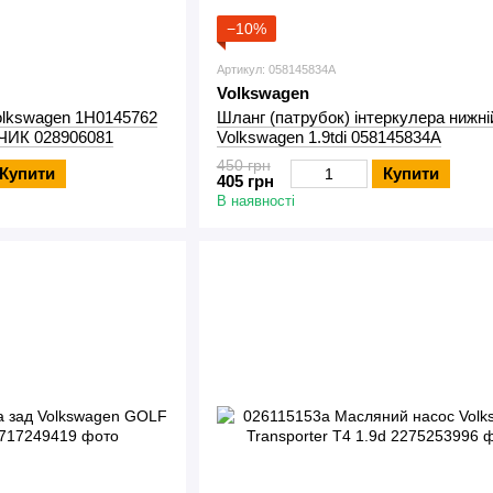
−10%
Артикул: 058145834A
Volkswagen
olkswagen 1H0145762
Шланг (патрубок) інтеркулера нижні
ЧИК 028906081
Volkswagen 1.9tdi 058145834A
450 грн
Купити
Купити
405 грн
В наявності