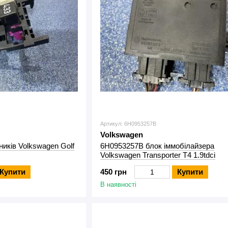
Артикул: 6H0953257B
Volkswagen
ників Volkswagen Golf
6H0953257B блок іммобілайзера
Volkswagen Transporter T4 1.9tdci
Купити
450 грн
Купити
В наявності