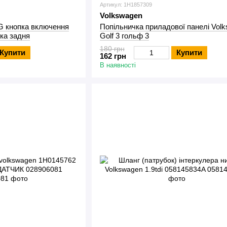
Артикул: 1H1857309
Volkswagen
G кнопка включення
Попільничка приладової панелі Vol
ка задня
Golf 3 гольф 3
180 грн
Купити
Купити
162 грн
В наявності