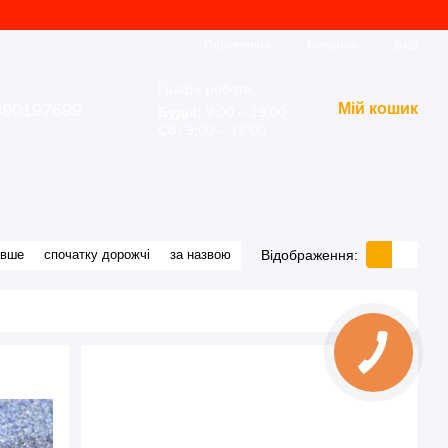
Порівняння
Бажання
Вхід
Графік роботи:
990197699
Мій кошик
Будні:
9:00 – 19:00
Сб:
9:00 – 17:00
Відображення:
евше
спочатку дорожчі
за назвою