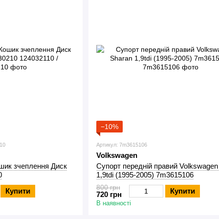
−10%
210
Артикул: 7m3615106
Volkswagen
ошик зчеплення Диск
Супорт передній правий Volkswagen
0
1,9tdi (1995-2005) 7m3615106
800 грн
Купити
Купити
720 грн
В наявності