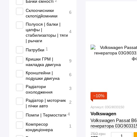
2
Бачки ємності
Склоочисники
6
склопідйомники
Полуося | балки |
цапфы |
4
стабилизаторы | тяги
| рычаги
1
Патрубки
Кришки ГРМ |
9
накладка двигуна
Кронштейни |
6
подушки двигуна
Радіатори
3
охолодження
−10%
Радіатор | моторчик
2
| пічки авто
Артикул: 03G9033150
Volkswagen
4
Помпи | Термостати
Volkswagen Passat B6
Компресор
генератора 03G90331
1
кондиціонера
750 грн