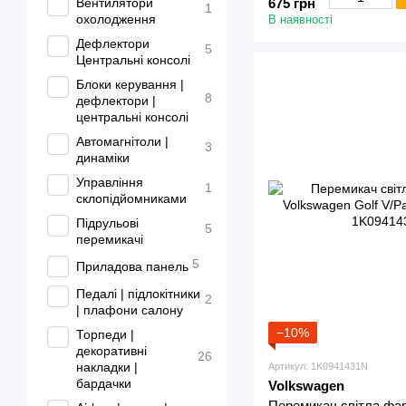
675 грн
Вентилятори
1
охолодження
В наявності
Дефлектори
5
Центральні консолі
Блоки керування |
8
дефлектори |
центральні консолі
Автомагнітоли |
3
динаміки
Управління
1
склопідйомниками
Підрульові
5
перемикачі
5
Приладова панель
Педалі | підлокітники
2
| плафони салону
−10%
Торпеди |
декоративні
26
накладки |
Артикул: 1K0941431N
бардачки
Volkswagen
Перемикач світла фар