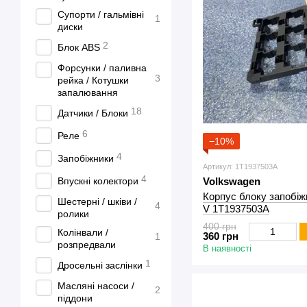
Супорти / гальмівні
1
диски
2
Блок ABS
Форсунки / паливна
3
рейка / Котушки
запалювання
18
Датчики / Блоки
6
Реле
−10%
4
Запобіжники
Артикул: 1T1937503A
4
Volkswagen
Впускні колектори
Корпус блоку запобіж
Шестерні / шківи /
4
V 1T1937503A
ролики
400 грн
Колінвали /
360 грн
1
розпредвали
В наявності
1
Дросельні заслінки
Масляні насоси /
2
піддони