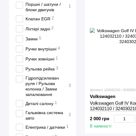
Поршні / шатуни /
1
блоки двигунів
2
Клапан EGR
2
Ліхтарі задні
5
Замки
4
Ручки внутрішні
1
Ручки зовнішні
3
Рульова рейка
Гідропідсилювач
руля / Рульова
3
колонка / Замки
Артикул: 124032110 / 324030
запалювання
Volkswagen
1
Volkswagen Golf IV К
Деталі салону
124032110 / 32403021
Гальмівна система
2
авто
2 000 грн
1
В наявності
Електрика / датчики