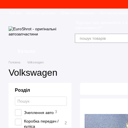
Перейти до основного контенту
Про нас
Оплата і доставка
Обмін та повернення
Контактна інфор
"Віднови свій автомобіль з н
ефективності!"
Каталог
Головна
Volkswagen
Volkswagen
Розділ
3
Зчеплення авто
Коробка передач /
2
куліса