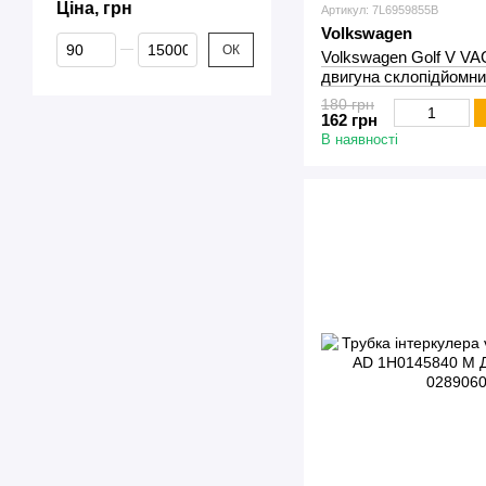
Ціна, грн
Артикул: 7L6959855B
Volkswagen
Від Ціна, грн
До Ціна, грн
ОК
Volkswagen Golf V VA
двигуна склопідйомни
180 грн
162 грн
В наявності