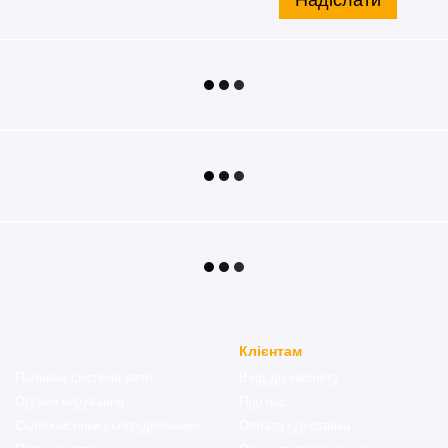
Клієнтам
Паливна система авто
Вхід до кабінету
Органи керування
Про нас
Склоочисники склопідйомники
Оплата і доставка