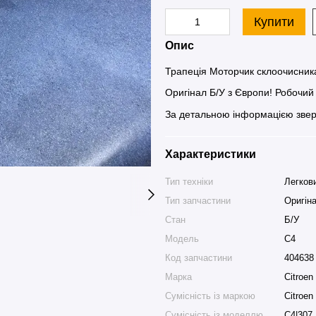
Купити
Опис
Трапеція Моторчик склоочисника
Оригінал Б/У з Європи! Робочий 
За детальною інформацією звер
Характеристики
Тип техніки
Легков
Тип запчастини
Оригін
Стан
Б/У
Модель
C4
Код запчастини
404638
Марка
Citroen
Сумісність із маркою
Citroen
Сумісність із моделлю
C4|307