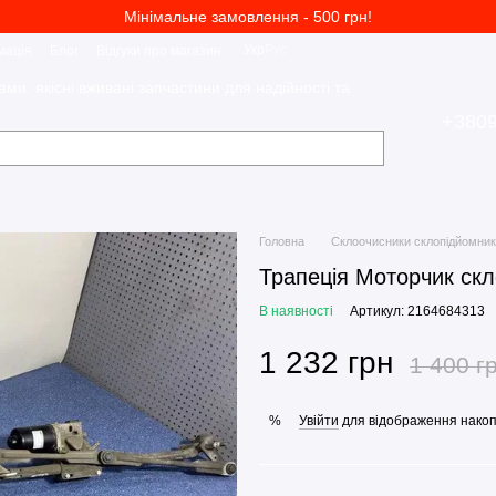
Мінімальне замовлення - 500 грн!
Укр
Рус
мація
Блог
Відгуки про магазин
ами: якісні вживані запчастини для надійності та
+380
Головна
Склоочисники склопідйомни
Трапеція Моторчик скл
В наявності
Артикул: 2164684313
1 232 грн
1 400 г
Увійти
для відображення накоп
%