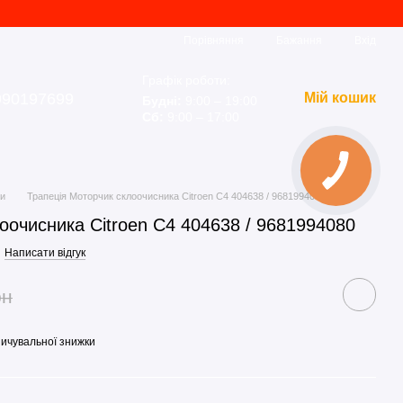
Порівняння
Бажання
Вхід
Графік роботи:
990197699
Мій кошик
Будні:
9:00 – 19:00
Сб:
9:00 – 17:00
ки
Трапеція Моторчик склоочисника Citroen C4 404638 / 9681994080
оочисника Citroen C4 404638 / 9681994080
Написати відгук
рн
ичувальної знижки