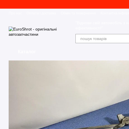
Перейти до основного контенту
Про нас
Оплата і доставка
Обмін та повернення
Контактна інфор
"Віднови свій автомобіль з н
ефективності!"
Каталог