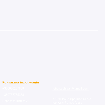
Контактна інформація
+380990197699
tetiana.shiyan@gmail.com
+380737735388
77520; Івано-Франківська обл;
Передзвонити вам?
Калуський р-н; с.Гошів