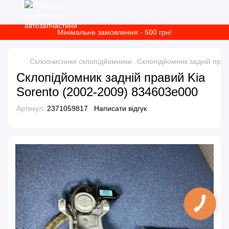
Мінімальне замовлення - 500 грн!
Склоочисники склопідйомники
Склопідйомник задній прав
Склопідйомник задній правий Kia
Sorento (2002-2009) 834603e000
Артикул:
2371059817
Написати відгук