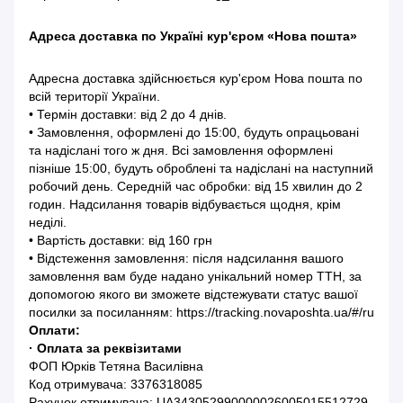
Адреса доставка по Україні кур'єром «Нова пошта»
Адресна доставка здійснюється кур'єром Нова пошта по
всій території України.
• Термін доставки: від 2 до 4 днів.
• Замовлення, оформлені до 15:00, будуть опрацьовані
та надіслані того ж дня. Всі замовлення оформлені
пізніше 15:00, будуть оброблені та надіслані на наступний
робочий день. Середній час обробки: від 15 хвилин до 2
годин. Надсилання товарів відбувається щодня, крім
неділі.
• Вартість доставки: від 160 грн
• Відстеження замовлення: після надсилання вашого
замовлення вам буде надано унікальний номер ТТН, за
допомогою якого ви зможете відстежувати статус вашої
посилки за посиланням: https://tracking.novaposhta.ua/#/ru
Оплати:
· Оплата за реквізитами
ФОП Юрків Тетяна Василівна
Код отримувача: 3376318085
Рахунок отримувача: UA343052990000026005015512729