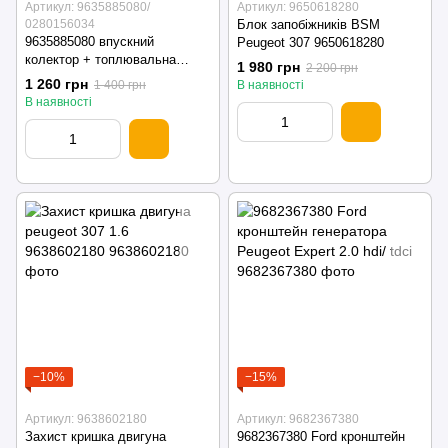
Артикул: 9635885080/
Артикул: 9650618280
0280156034
Блок запобіжників BSM
9635885080 впускний
Peugeot 307 9650618280
колектор + топлювальна
1 980 грн
2 200 грн
рейка (форсунки) Peugeot 307
1 260 грн
1 400 грн
В наявності
1.6 b 0280156034
В наявності
−10%
−15%
Артикул: 9638602180
Артикул: 9682367380
Захист кришка двигуна
9682367380 Ford кронштейн