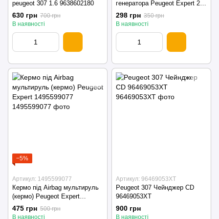
peugeot 307 1.6 9638602180
генератора Peugeot Expert 2.0
hdi/ tdci
630 грн
298 грн
700 грн
350 грн
В наявності
В наявності
−5%
Артикул: 1495599077
Артикул: 96469053XT
Кермо під Airbag мультируль
Peugeot 307 Чейнджер CD
(кермо) Peugeot Expert
96469053XT
1495599077
475 грн
900 грн
500 грн
В наявності
В наявності