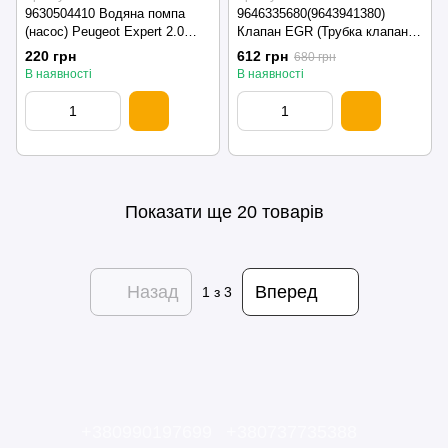
9630504410 Водяна помпа
9646335680(9643941380)
(насос) Peugeot Expert 2.0
Клапан EGR (Трубка клапана)
(Fiat Scudo) 2007-2016
Citroen C2/C3/Peugeot 206/307
220 грн
612 грн
680 грн
1.4 TDC 2002-2012
В наявності
В наявності
Показати ще 20 товарів
Назад
Вперед
1
з 3
+380990197699
+380737735388