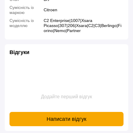
Сумісність із
Citroen
маркою
Сумісність із
C2 Enterprise|1007|Xsara
моделлю
Picasso|307|206|Xsara|C2|C3|Berlingo|Fi
orino|Nemo|Partner
Відгуки
Додайте перший відгук
Написати відгук