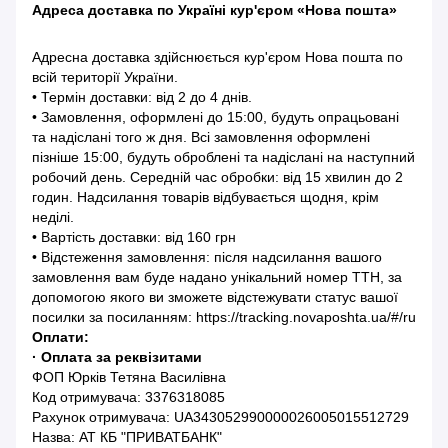
Адреса доставка по Україні кур'єром «Нова пошта»
Адресна доставка здійснюється кур'єром Нова пошта по
всій території України.
• Термін доставки: від 2 до 4 днів.
• Замовлення, оформлені до 15:00, будуть опрацьовані
та надіслані того ж дня. Всі замовлення оформлені
пізніше 15:00, будуть оброблені та надіслані на наступний
робочий день. Середній час обробки: від 15 хвилин до 2
годин. Надсилання товарів відбувається щодня, крім
неділі.
• Вартість доставки: від 160 грн
• Відстеження замовлення: після надсилання вашого
замовлення вам буде надано унікальний номер ТТН, за
допомогою якого ви зможете відстежувати статус вашої
посилки за посиланням: https://tracking.novaposhta.ua/#/ru
Оплати:
· Оплата за реквізитами
ФОП Юрків Тетяна Василівна
Код отримувача: 3376318085
Рахунок отримувача: UA343052990000026005015512729
Назва: АТ КБ "ПРИВАТБАНК"