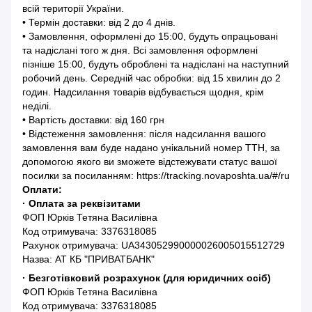
всій території України.
• Термін доставки: від 2 до 4 днів.
• Замовлення, оформлені до 15:00, будуть опрацьовані
та надіслані того ж дня. Всі замовлення оформлені
пізніше 15:00, будуть оброблені та надіслані на наступний
робочий день. Середній час обробки: від 15 хвилин до 2
годин. Надсилання товарів відбувається щодня, крім
неділі.
• Вартість доставки: від 160 грн
• Відстеження замовлення: після надсилання вашого
замовлення вам буде надано унікальний номер ТТН, за
допомогою якого ви зможете відстежувати статус вашої
посилки за посиланням: https://tracking.novaposhta.ua/#/ru
Оплати:
· Оплата за реквізитами
ФОП Юрків Тетяна Василівна
Код отримувача: 3376318085
Рахунок отримувача: UA343052990000026005015512729
Назва: АТ КБ "ПРИВАТБАНК"
· Безготівковий розрахунок (для юридичних осіб)
ФОП Юрків Тетяна Василівна
Код отримувача: 3376318085