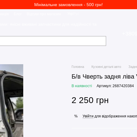
Мінімальне замовлення - 500 грн!
Укр
Рус
мація
Блог
Відгуки про магазин
ами: якісні вживані запчастини для надійності та
+380
Головна
Кузовні деталі авто
Задня
Б/в Чверть задня ліва 
В наявності
Артикул: 2687420384
2 250 грн
Увійти
для відображення накоп
%