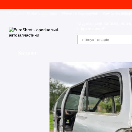
Перейти до основного контенту
Про нас
Оплата і доставка
Обмін та повернення
Контактна інфор
"Віднови свій автомобіль з н
ефективності!"
Каталог