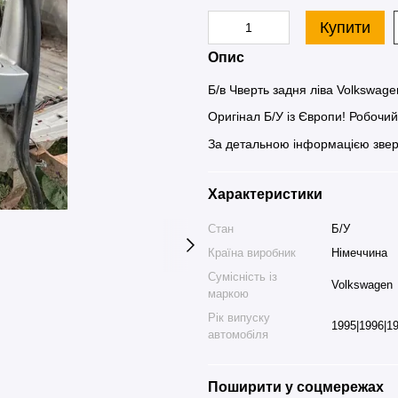
Купити
Опис
Б/в Чверть задня ліва Volkswagen
Оригінал Б/У із Європи! Робочи
За детальною інформацією звер
Характеристики
Стан
Б/У
Країна виробник
Німеччина
Сумісність із
Volkswagen
маркою
Рік випуску
1995|1996|19
автомобіля
Поширити у соцмережах