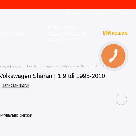
Порівняння
Бажання
Вхід
Графік роботи:
990197699
Мій кошик
Будні:
9:00 – 19:00
Сб:
9:00 – 17:00
 ляда | двері
Б/в Чверть задня ліва Volkswagen Sharan I 1.9 tdi 1995-2010
Volkswagen Sharan I 1.9 tdi 1995-2010
Написати відгук
ичувальної знижки