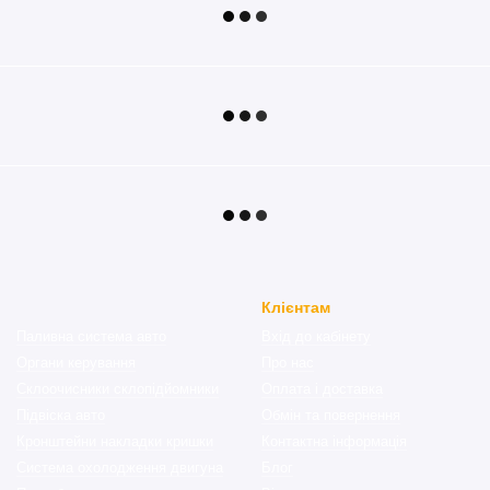
Клієнтам
Паливна система авто
Вхід до кабінету
Органи керування
Про нас
Склоочисники склопідйомники
Оплата і доставка
Підвіска авто
Обмін та повернення
Кронштейни накладки кришки
Контактна інформація
Система охолодження двигуна
Блог