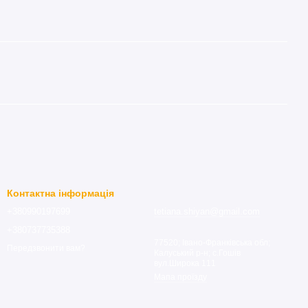
Контактна інформація
+380990197699
tetiana.shiyan@gmail.com
+380737735388
77520; Івано-Франківська обл;
Передзвонити вам?
Калуський р-н; с.Гошів
вул.Широка 111
Мапа проїзду