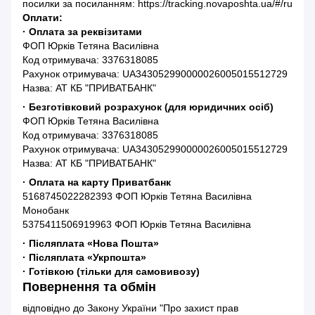
посилки за посиланням: https://tracking.novaposhta.ua/#/ru
Оплати:
· Оплата за реквізитами
ФОП Юрків Тетяна Василівна
Код отримувача: 3376318085
Рахунок отримувача: UA343052990000026005015512729
Назва: АТ КБ "ПРИВАТБАНК"
· Безготівковий розрахунок (для юридичних осіб)
ФОП Юрків Тетяна Василівна
Код отримувача: 3376318085
Рахунок отримувача: UA343052990000026005015512729
Назва: АТ КБ "ПРИВАТБАНК"
· Оплата на карту Приватбанк
5168745022282393 ФОП Юрків Тетяна Василівна
Монобанк
5375411506919963 ФОП Юрків Тетяна Василівна
· Післяплата «Нова Пошта»
· Післяплата «Укрпошта»
· Готівкою (тільки для самовивозу)
Повернення та обмін
відповідно до Закону України "Про захист прав