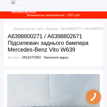
Мінімальне замовлення - 500 грн!
Кузовні деталі авто
Бампер
A6398800271 / A6398802671 
A6398800271 / A6398802671
Підсилювач заднього бампера
Mercedes-Benz Vito W639
Артикул:
2811670383
Написати відгук