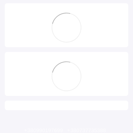
+380990197699
+380737735388