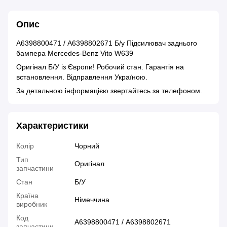
Опис
А6398800471 / A6398802671 Б/у Підсилювач заднього
бампера Mercedes-Benz Vito W639
Оригінал Б/У із Європи! Робочий стан. Гарантія на
встановлення. Відправлення Україною.
За детальною інформацією звертайтесь за телефоном.
Характеристики
Колір
Чорний
Тип
Оригінал
запчастини
Стан
Б/У
Країна
Німеччина
виробник
Код
А6398800471 / A6398802671
запчастини