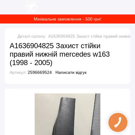
Мінімальне замовлення - 500 грн!
Деталі салону
A1636904825 Захист стійки правий нижній 
A1636904825 Захист стійки
правий нижній mercedes w163
(1998 - 2005)
Артикул:
2596669524
Написати відгук