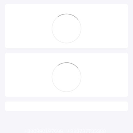
+380990197699
+380737735388