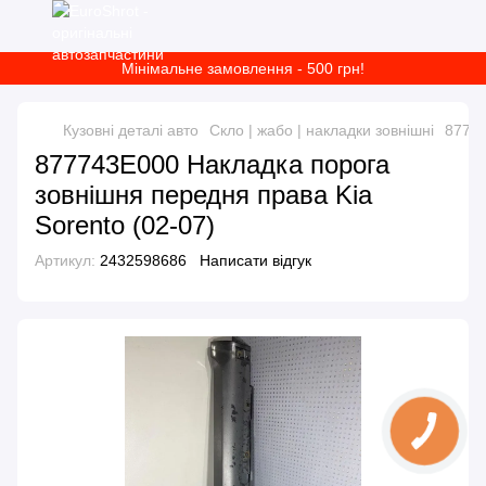
Мінімальне замовлення - 500 грн!
Кузовні деталі авто
Скло | жабо | накладки зовнішні
87774
877743E000 Накладка порога
зовнішня передня права Kia
Sorento (02-07)
Артикул:
2432598686
Написати відгук