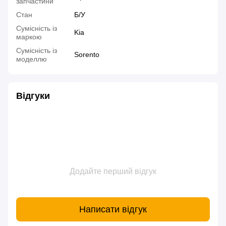
запчастини
Стан
Б/У
Сумісність із
Kia
маркою
Сумісність із
Sorento
моделлю
Відгуки
Додайте перший відгук
Написати відгук