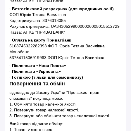
Назва: АТ КБ "ПРИВАТБАНК"
· Безготівковий розрахунок (для юридичних осіб)
ФОП Юрків Тетяна Василівна
Код отримувача: 3376318085
Рахунок отримувача: UA343052990000026005015512729
Назва: АТ КБ "ПРИВАТБАНК"
· Оплата на карту Приватбанк
5168745022282393 ФОП Юрків Тетяна Василівна
Монобанк
5375411506919963 ФОП Юрків Тетяна Василівна
· Післяплата «Нова Пошта»
· Післяплата «Укрпошта»
· Готівкою (тільки для самовивозу)
Повернення та обмін
відповідно до Закону України "Про захист прав
споживачів" покупець може:
1. Обміняти товар належної якості.
2. Повернути товар належної якості.
3. Повернути або обміняти товар неналежної якості.
Який товар підлягає обміну:
1. Товар, у якого є чек;