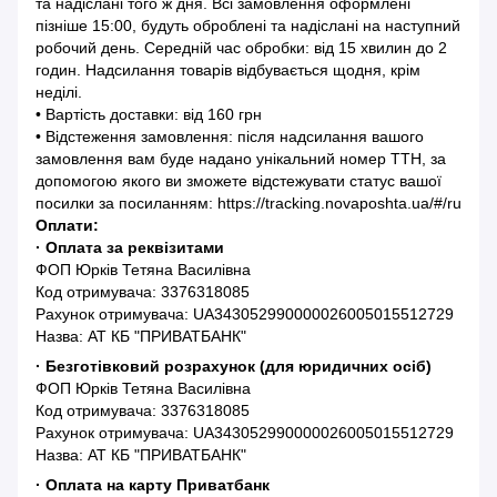
та надіслані того ж дня. Всі замовлення оформлені
пізніше 15:00, будуть оброблені та надіслані на наступний
робочий день. Середній час обробки: від 15 хвилин до 2
годин. Надсилання товарів відбувається щодня, крім
неділі.
• Вартість доставки: від 160 грн
• Відстеження замовлення: після надсилання вашого
замовлення вам буде надано унікальний номер ТТН, за
допомогою якого ви зможете відстежувати статус вашої
посилки за посиланням: https://tracking.novaposhta.ua/#/ru
Оплати:
· Оплата за реквізитами
ФОП Юрків Тетяна Василівна
Код отримувача: 3376318085
Рахунок отримувача: UA343052990000026005015512729
Назва: АТ КБ "ПРИВАТБАНК"
· Безготівковий розрахунок (для юридичних осіб)
ФОП Юрків Тетяна Василівна
Код отримувача: 3376318085
Рахунок отримувача: UA343052990000026005015512729
Назва: АТ КБ "ПРИВАТБАНК"
· Оплата на карту Приватбанк