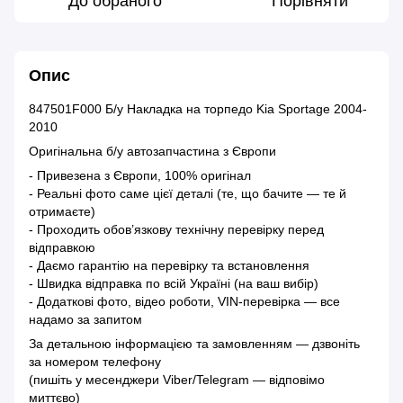
До обраного
Порівняти
Опис
847501F000 Б/у Накладка на торпедо Kia Sportage 2004-
2010
Оригінальна б/у автозапчастина з Європи
- Привезена з Європи, 100% оригінал
- Реальні фото саме цієї деталі (те, що бачите — те й
отримаєте)
- Проходить обов’язкову технічну перевірку перед
відправкою
- Даємо гарантію на перевірку та встановлення
- Швидка відправка по всій Україні (на ваш вибір)
- Додаткові фото, відео роботи, VIN-перевірка — все
надамо за запитом
За детальною інформацією та замовленням — дзвоніть
за номером телефону
(пишіть у месенджери Viber/Telegram — відповімо
миттєво)