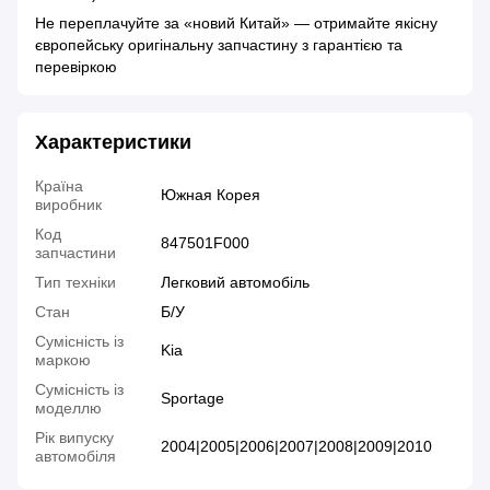
Не переплачуйте за «новий Китай» — отримайте якісну
європейську оригінальну запчастину з гарантією та
перевіркою
Характеристики
Країна
Южная Корея
виробник
Код
847501F000
запчастини
Тип техніки
Легковий автомобіль
Стан
Б/У
Сумісність із
Kia
маркою
Сумісність із
Sportage
моделлю
Рік випуску
2004|2005|2006|2007|2008|2009|2010
автомобіля