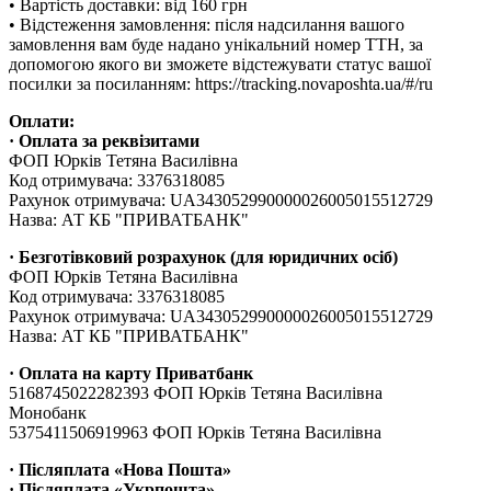
• Вартість доставки: від 160 грн
• Відстеження замовлення: після надсилання вашого
замовлення вам буде надано унікальний номер ТТН, за
допомогою якого ви зможете відстежувати статус вашої
посилки за посиланням: https://tracking.novaposhta.ua/#/ru
Оплати:
· Оплата за реквізитами
ФОП Юрків Тетяна Василівна
Код отримувача: 3376318085
Рахунок отримувача: UA343052990000026005015512729
Назва: АТ КБ "ПРИВАТБАНК"
· Безготівковий розрахунок (для юридичних осіб)
ФОП Юрків Тетяна Василівна
Код отримувача: 3376318085
Рахунок отримувача: UA343052990000026005015512729
Назва: АТ КБ "ПРИВАТБАНК"
· Оплата на карту Приватбанк
5168745022282393 ФОП Юрків Тетяна Василівна
Монобанк
5375411506919963 ФОП Юрків Тетяна Василівна
· Післяплата «Нова Пошта»
· Післяплата «Укрпошта»