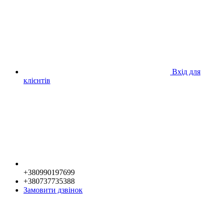
Вхід для
клієнтів
+380990197699
+380737735388
Замовити дзвінок