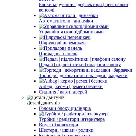
Блоки керування | дефлектори | центральні
консолі
Автомагнітоли | динаміки
Управління склопідйомниками
Підрульові перемикачі
Приладова панель
Педалі | підлокітники | плафони салону
Торпеди | декоративні накладки | бардачки
Airbag | кермо | ремені безпеки
Сидіння / карти дверей
Деталі двигунів
Головки блоку циліндрів
Турбіни / радіатори інтеркулера
Впускні колектори
Шестерні / шківи / ролики
Колінвали / розпредвали