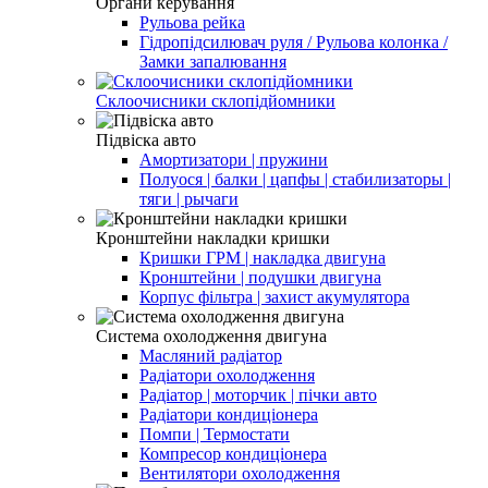
Органи керування
Рульова рейка
Гідропідсилювач руля / Рульова колонка /
Замки запалювання
Склоочисники склопідйомники
Підвіска авто
Амортизатори | пружини
Полуося | балки | цапфы | стабилизаторы |
тяги | рычаги
Кронштейни накладки кришки
Кришки ГРМ | накладка двигуна
Кронштейни | подушки двигуна
Корпус фільтра | захист акумулятора
Система охолодження двигуна
Масляний радіатор
Радіатори охолодження
Радіатор | моторчик | пічки авто
Радіатори кондиціонера
Помпи | Термостати
Компресор кондиціонера
Вентилятори охолодження