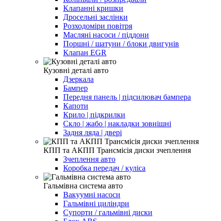
Клапанні кришки
Дросельні заслінки
Розходоміри повітря
Масляні насоси / піддони
Поршні / шатуни / блоки двигунів
Клапан EGR
Кузовні деталі авто
Дзеркала
Бампер
Передня панель | підсилювач бампера
Капоти
Крило | підкрилки
Скло | жабо | накладки зовнішні
Задня ляда | двері
КПП та АКПП Трансмісія диски зчеплення
Зчеплення авто
Коробка передач / куліса
Гальмівна система авто
Вакуумні насоси
Гальмівні циліндри
Супорти / гальмівні диски