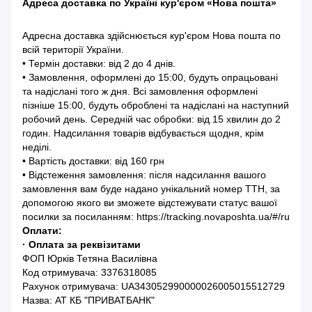
Адреса доставка по Україні кур'єром «Нова пошта»
Адресна доставка здійснюється кур'єром Нова пошта по
всій території України.
• Термін доставки: від 2 до 4 днів.
• Замовлення, оформлені до 15:00, будуть опрацьовані
та надіслані того ж дня. Всі замовлення оформлені
пізніше 15:00, будуть оброблені та надіслані на наступний
робочий день. Середній час обробки: від 15 хвилин до 2
годин. Надсилання товарів відбувається щодня, крім
неділі.
• Вартість доставки: від 160 грн
• Відстеження замовлення: після надсилання вашого
замовлення вам буде надано унікальний номер ТТН, за
допомогою якого ви зможете відстежувати статус вашої
посилки за посиланням: https://tracking.novaposhta.ua/#/ru
Оплати:
· Оплата за реквізитами
ФОП Юрків Тетяна Василівна
Код отримувача: 3376318085
Рахунок отримувача: UA343052990000026005015512729
Назва: АТ КБ "ПРИВАТБАНК"