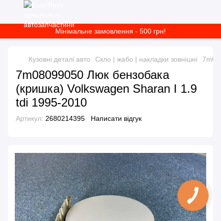
Мінімальне замовлення - 500 грн!
Кузовні деталі авто
Скло | жабо | накладки зовнішні
7m080
7m08099050 Люк бензобака
(кришка) Volkswagen Sharan I 1.9
tdi 1995-2010
Артикул:
2680214395
Написати відгук