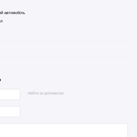
ий автомобіль
ал
р
Увійти за допомогою