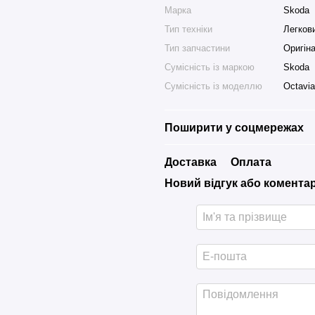
Марка
Skoda
Тип техніки
Легков
Тип запчастини
Оригін
Сумісність із маркою
Skoda
Сумісність із моделлю
Octavia
Поширити у соцмережах
Доставка
Оплата
Новий відгук або комента