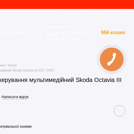
Порівняння
Бажання
Вхід
Графік роботи:
990197699
Мій кошик
Будні:
9:00 – 19:00
Сб:
9:00 – 17:00
ики / Блоки
ійний Skoda Octavia III 2017-2020
ерування мультимедійний Skoda Octavia III
Написати відгук
ичувальної знижки