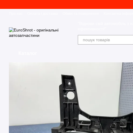
Перейти до основного контенту
Про нас
Оплата і доставка
Обмін та повернення
Контактна інфор
"Віднови свій автомобіль з н
ефективності!"
Каталог