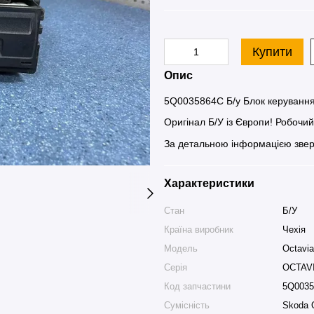
Купити
Опис
5Q0035864C Б/у Блок керування 
Оригінал Б/У із Європи! Робочи
За детальною інформацією звер
Характеристики
Стан
Б/У
Країна виробник
Чехія
Модель
Octavia
Серія
OCTAVI
Код запчастини
5Q0035
Сумісність
Skoda 