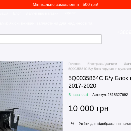
Мінімальне замовлення - 500 грн!
Укр
Рус
мація
Блог
Відгуки про магазин
ами: якісні вживані запчастини для надійності та
+380
Головна
Електрика / датчики
Датч
5Q0035864C Б/у Блок керування мультимед
5Q0035864C Б/у Блок к
2017-2020
В наявності
Артикул: 2818327692
10 000 грн
Увійти
для відображення накоп
%