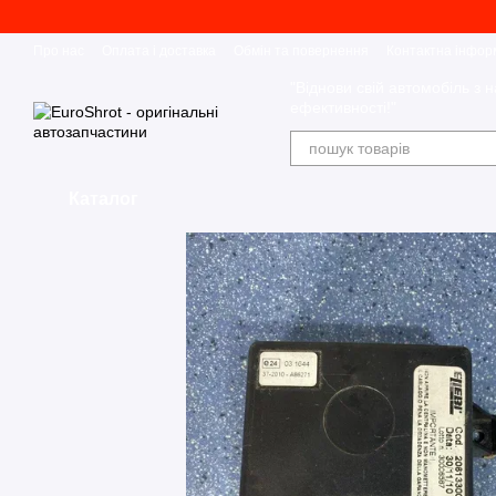
Перейти до основного контенту
Про нас
Оплата і доставка
Обмін та повернення
Контактна інфор
"Віднови свій автомобіль з н
ефективності!"
Каталог