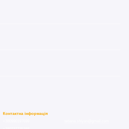
Контактна інформація
+380990197699
tetiana.shiyan@gmail.com
+380737735388