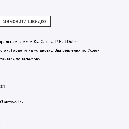
Замовити швидко
ральним замком Kia Carnival / Fiat Doblo
стан. Гарантія на установку. Відправлення по Україні.
тайтесь по телефону.
001
ий автомобіль
ал
l