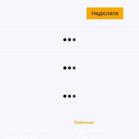
Надіслати
Клієнтам
Паливна система авто
Вхід до кабінету
Органи керування
Про нас