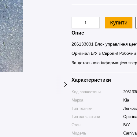
Купити
Опис
206133001 Блок управління цент
Оригінал Б/У з Європи! Робочий 
За детальною інформацією звер
Характеристики
Код запчастини
206133
Марка
Kia
Тип техніки
Легков
Тип запчастини
Оригін
Стан
Б/У
Модель
Carniva