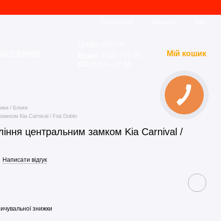
Порівняння
Бажання
Вхід
Графік роботи:
990197699
Мій кошик
Будні:
9:00 – 19:00
Сб:
9:00 – 17:00
ики / Блоки
мком Kia Carnival / Fiat Doblo
іння центральним замком Kia Carnival /
Написати відгук
ичувальної знижки