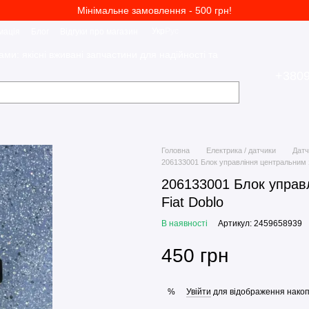
Мінімальне замовлення - 500 грн!
Укр
Рус
мація
Блог
Відгуки про магазин
ами: якісні вживані запчастини для надійності та
+380
Головна
Електрика / датчики
Датч
206133001 Блок управління центральним за
206133001 Блок управл
Fiat Doblo
В наявності
Артикул: 2459658939
450 грн
Увійти
для відображення накоп
%