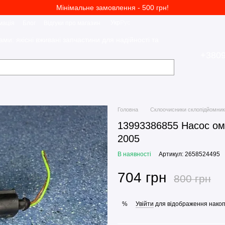
Мінімальне замовлення - 500 грн!
Укр
Рус
мація
Блог
Відгуки про магазин
ами: якісні вживані запчастини для надійності та
+380
Головна
Склоочисники склопідйомни
13993386855 Насос ом
2005
В наявності
Артикул: 2658524495
704 грн
800 грн
Увійти
для відображення накоп
%