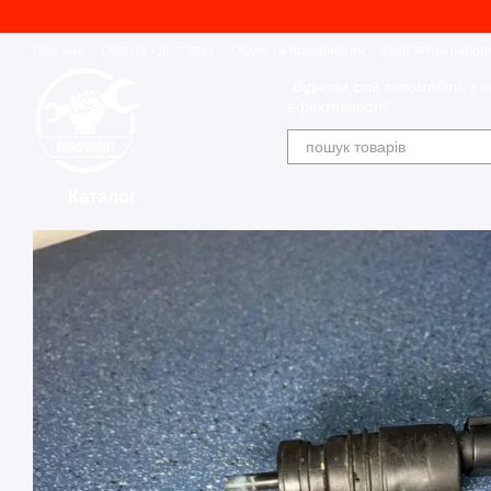
Перейти до основного контенту
Про нас
Оплата і доставка
Обмін та повернення
Контактна інфор
"Віднови свій автомобіль з н
ефективності!"
Каталог