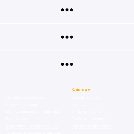
Клієнтам
Паливна система авто
Вхід до кабінету
Органи керування
Про нас
Склоочисники склопідйомники
Оплата і доставка
Підвіска авто
Обмін та повернення
Кронштейни накладки кришки
Контактна інформація
Система охолодження двигуна
Блог