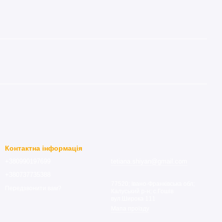
Контактна інформація
+380990197699
tetiana.shiyan@gmail.com
+380737735388
77520; Івано-Франківська обл;
Передзвонити вам?
Калуський р-н; с.Гошів
вул.Широка 111
Мапа проїзду