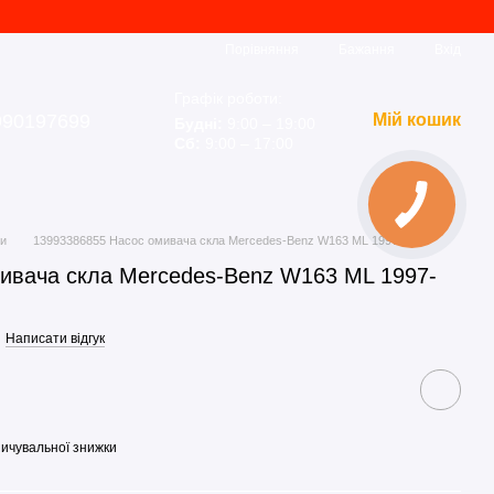
Порівняння
Бажання
Вхід
Графік роботи:
990197699
Мій кошик
Будні:
9:00 – 19:00
Сб:
9:00 – 17:00
ки
13993386855 Насос омивача скла Mercedes-Benz W163 ML 1997-2005
ивача скла Mercedes-Benz W163 ML 1997-
Написати відгук
ичувальної знижки