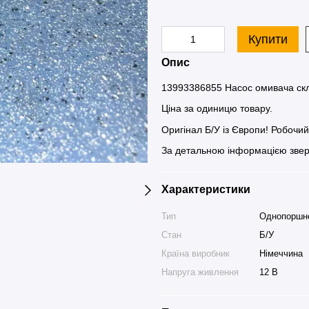
Купити
Опис
13993386855 Насос омивача ск
Ціна за одиницю товару.
Оригінал Б/У із Європи! Робочи
За детальною інформацією звер
Характеристики
Тип
Однопоршн
Стан
Б/У
Країна виробник
Німеччина
Напруга живлення
12 В