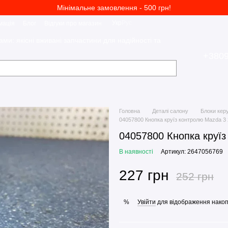
Мінімальне замовлення - 500 грн!
Укр
Рус
мація
Блог
Відгуки про магазин
ами: якісні вживані запчастини для надійності та
+380
Головна
Деталі салону
Блоки керу
04057800 Кнопка круїз контролю Mazda 3
04057800 Кнопка круїз
В наявності
Артикул: 2647056769
227 грн
252 грн
Увійти
для відображення накоп
%