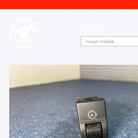
Перейти до основного контенту
Про нас
Оплата і доставка
Обмін та повернення
Контактна інфор
"Віднови свій автомобіль з н
ефективності!"
Каталог