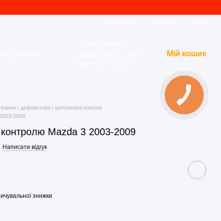
Порівняння
Бажання
Вхід
Графік роботи:
990197699
Мій кошик
Будні:
9:00 – 19:00
Сб:
9:00 – 17:00
вання | дефлектори | центральні консолі
 2003-2009
 контролю Mazda 3 2003-2009
Написати відгук
ичувальної знижки