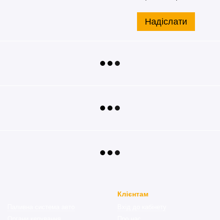
Надіслати
Клієнтам
Паливна система авто
Вхід до кабінету
Органи керування
Про нас