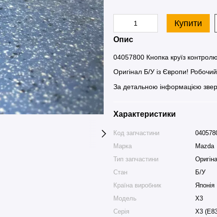
Купити
Опис
04057800 Кнопка круїз контрол
Оригінал Б/У із Європи! Робочи
За детальною інформацією звер
Характеристики
Код запчастини
040578
Марка
Mazda
Тип запчастини
Оригін
Стан
Б/У
Країна виробник
Японія
Модель
X3
Серія
X3 (E83