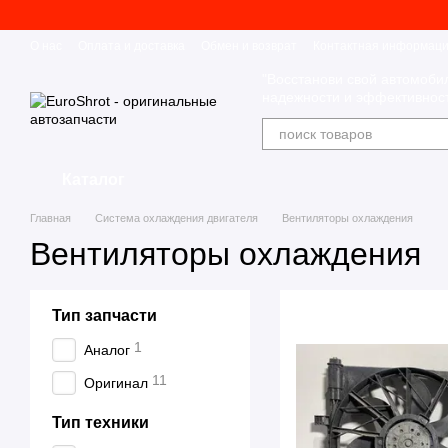
Перейти к основному контенту
О нас
Оплата и доставка
Обмен и возврат
Контактная информац
"Восстанови свой автомоби
надежности и эффективност
Каталог
Главная
Система охлаждения двигателя
Вентиляторы охлаждения
Вентиляторы охлаждения
Тип запчасти
1
Аналог
11
Оригинал
Тип техники