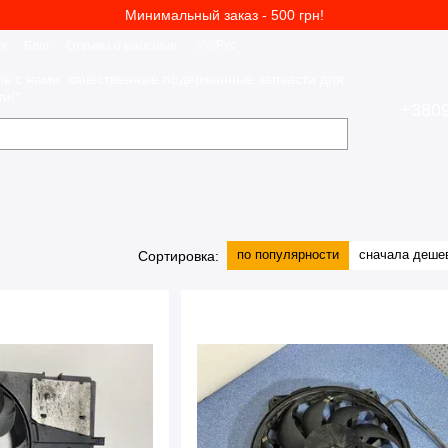
Минимальный заказ - 500 грн!
Укр
Рус
ия
Блог
Отзывы о магазине
ль с нами: качественные подержанные запчасти для
и!"
+380
по популярности
сначала деше
Сортировка: