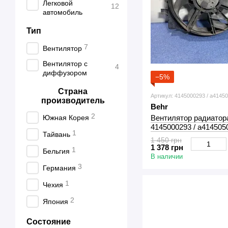
Легковой
12
автомобиль
Тип
7
Вентилятор
Вентилятор с
4
диффузором
−5%
Страна
Артикул: 4145000293 / a4145
производитель
Behr
2
Вентилятор радиатор
Южная Корея
4145000293 / a414505
1
Тайвань
1 450 грн
1 378 грн
1
Бельгия
В наличии
3
Германия
1
Чехия
2
Япония
Состояние