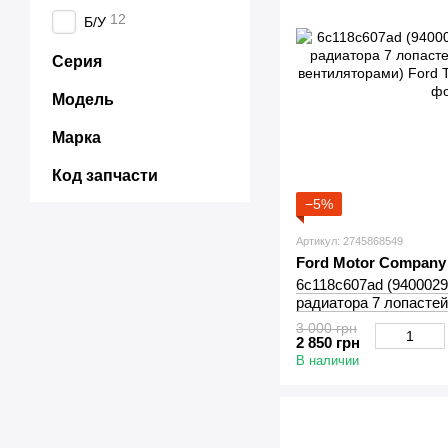
12
Б/У
Серия
Модель
Марка
Код запчасти
−5%
Артикул: 2745868549
Ford Motor Company
6c118c607ad (9400029
радиатора 7 лопасте
вентиляторами) Ford T
3 000 грн
2 850 грн
В наличии