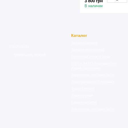
3 800 грн
В наличии
Каталог
Детали салона
© 2020-2024
Детали двигателей
Мобильная версия
Кузовные детали авто
КПП и АКПП Трансмиссия
диски сцепления
Тормозная система авто
Электричество / датчики
Фары / стопы
Замки ручки
Бачки емкости
Топливная система авто