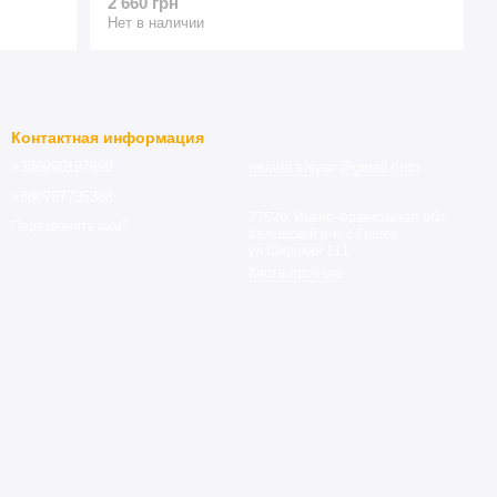
2 660 грн
Нет в наличии
Контактная информация
+380990197699
tetiana.shiyan@gmail.com
+380737735388
77520; Ивано-Франковская обл;
Перезвонить вам?
Калушский р-н; с.Гошев
ул.Широкая 111
Карта проезда