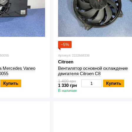
−5%
050055
Артикул: 2222668338
Citroen
a Mercedes Vaneo
Вентилятор основной охлаждение
0055
двигателя Citroen C8
1 400 грн
Купить
Купить
1 330 грн
В наличии