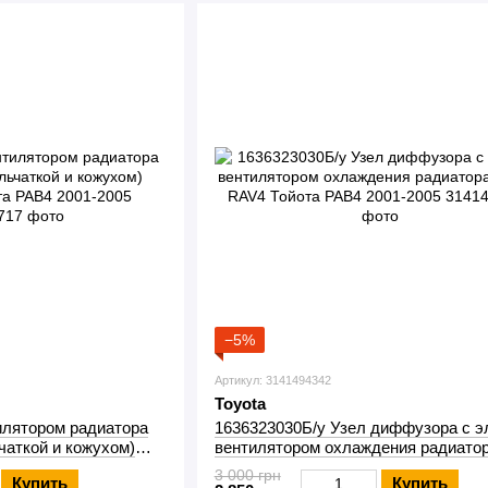
−5%
Артикул: 3141494342
Toyota
илятором радиатора
1636323030Б/у Узел диффузора с э
аткой и кожухом)
вентилятором охлаждения радиато
АВ4 2001-2005
Toyota RAV4 Тойота РАВ4 2001-2005
3 000 грн
Купить
Купить