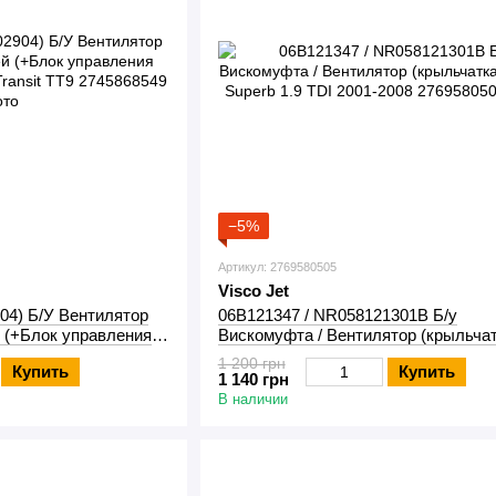
−5%
Артикул: 2769580505
Visco Jet
04) Б/У Вентилятор
06B121347 / NR058121301B Б/у
й (+Блок управления
Вискомуфта / Вентилятор (крыльчат
ransit TT9
Skoda Superb 1.9 TDI 2001-2008
1 200 грн
Купить
Купить
1 140 грн
В наличии