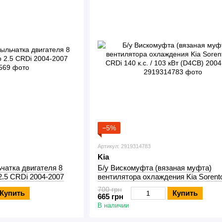
−5%
Артикул: 2919314783
Kia
чатка двигателя 8
Б/у Вискомуфта (вязаная муфта)
2.5 CRDi 2004-2007
вентилятора охлаждения Kia Sorento
CRDi 140 к.с. / 103 кВт (D4CB) 2004
700 грн
Купить
Купить
665 грн
В наличии