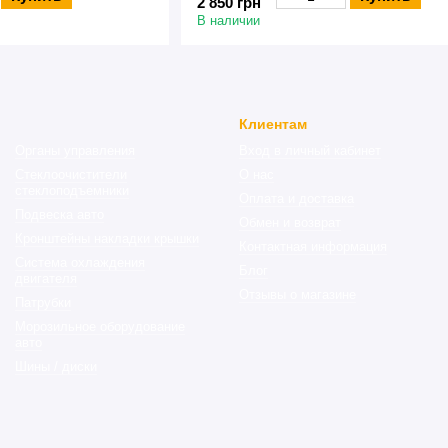
2 850 грн
В наличии
Клиентам
Органы управления
Вход в личный кабинет
Стеклоочистители
О нас
стеклоподъемники
Оплата и доставка
Подвеска авто
Обмен и возврат
Кронштейны накладки крышки
Контактная информация
Система охлаждения
Блог
двигателя
Отзывы о магазине
Патрубки
Морозильное оборудование
авто
Шины / диски