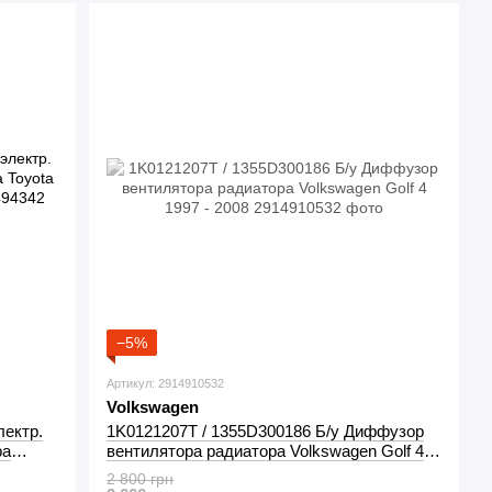
−5%
Артикул: 2914910532
Volkswagen
лектр.
1K0121207T / 1355D300186 Б/у Диффузор
ра
вентилятора радиатора Volkswagen Golf 4
1997 - 2008
2 800 грн