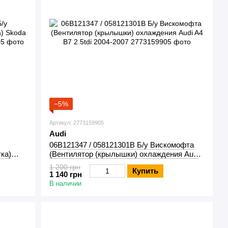
−5%
Артикул: 2773159905
Audi
06B121347 / 058121301B Б/у Вискомофта
ка)
(Вентилятор (крылышки) охлаждения Audi
A4 B7 2.5tdi 2004-2007
1 200 грн
Купить
1 140 грн
В наличии