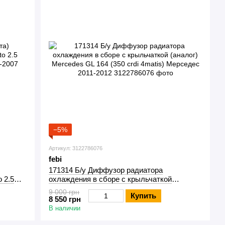
−5%
Артикул: 3122786076
febi
171314 Б/у Диффузор радиатора
 2.5
охлаждения в сборе с крыльчаткой
-2007
(аналог) Mercedes GL 164 (350 crdi 4matis)
9 000 грн
Купить
Мерседес 2011-2012
8 550 грн
В наличии