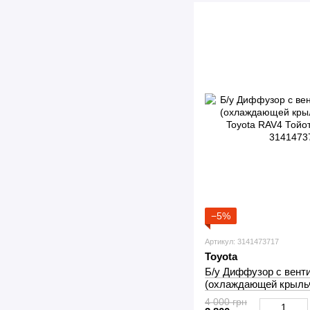
−5%
Артикул: 3141473717
Toyota
Б/у Диффузор с вент
(охлаждающей крыльч
Toyota RAV4 Тойота Р
4 000 грн