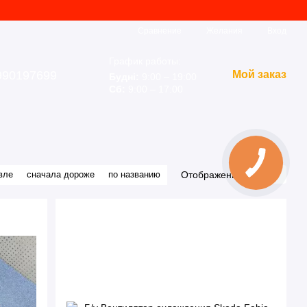
Сравнение
Желания
Вход
График работы:
990197699
Мой заказ
Будні:
9:00 – 19:00
Сб:
9:00 – 17:00
Отображение:
вле
сначала дороже
по названию