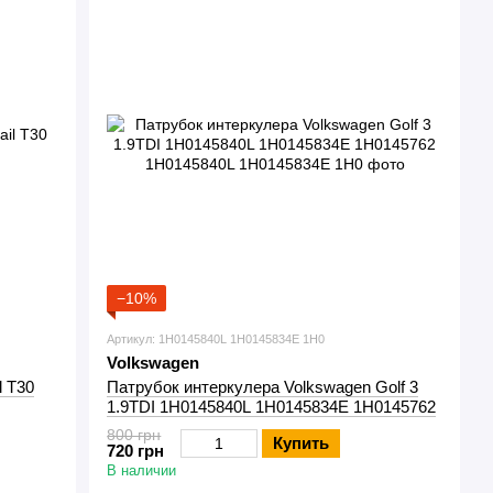
−10%
Артикул: 1H0145840L 1H0145834E 1H0
Volkswagen
l T30
Патрубок интеркулера Volkswagen Golf 3
1.9TDI 1H0145840L 1H0145834E 1H0145762
800 грн
Купить
720 грн
В наличии