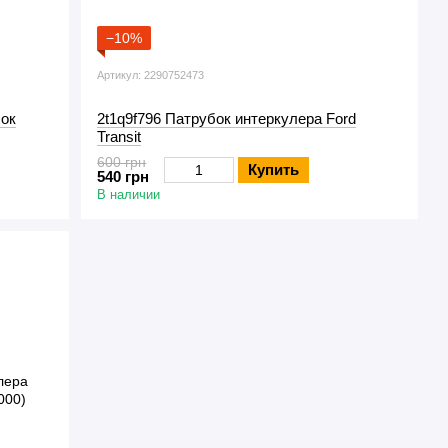
−10%
Артикул: 2290752473
бок
2t1q9f796 Патрубок интеркулера Ford
Transit
600 грн
Купить
540 грн
В наличии