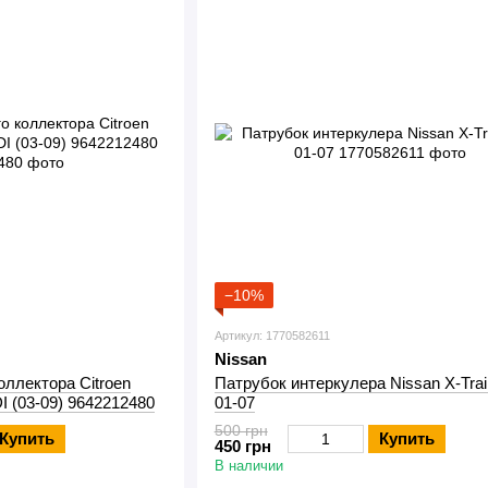
−10%
Артикул: 1770582611
Nissan
оллектора Citroen
Патрубок интеркулера Nissan X-Trai
I (03-09) 9642212480
01-07
500 грн
Купить
Купить
450 грн
В наличии