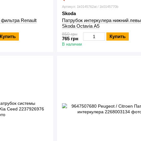
Артикул: 1k0145762at / 1k0145770b
Skoda
 фильтра Renault
Патрубок интеркулера нижний левы
Skoda Octavia A5
850 грн
Купить
Купить
765 грн
В наличии