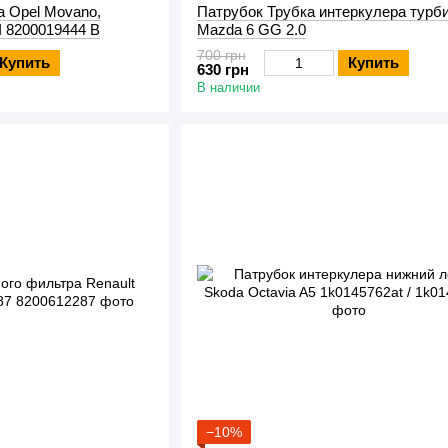
а Opel Movano,
Патрубок Трубка интеркулера турб
I 8200019444 B
Mazda 6 GG 2.0
700 грн
Купить
Купить
630 грн
В наличии
−10%