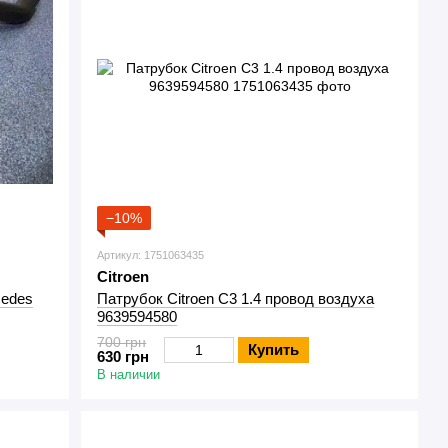
−10%
Артикул: 1751063435
Citroen
cedes
Патрубок Citroen C3 1.4 провод воздуха
9639594580
700 грн
Купить
630 грн
В наличии