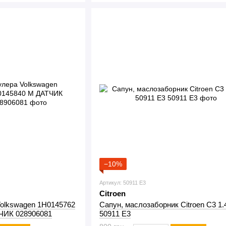
−10%
Артикул: 50911 E3
Citroen
Volkswagen 1H0145762
Сапун, маслозаборник Citroen C3 1
ЧИК 028906081
50911 E3