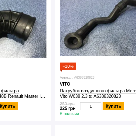
−10%
Артикул: A6388320823
VITO
 фильтра
Патрубок воздушного фильтра Mer
8B Renault Master II
Vito W638 2.3 td A6388320823
250 грн
Купить
Купить
225 грн
В наличии