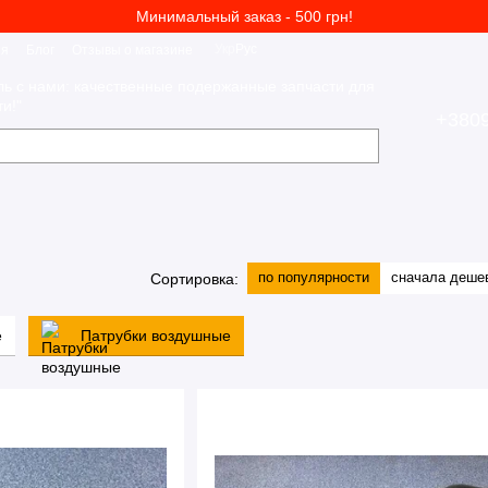
Минимальный заказ - 500 грн!
Укр
Рус
ия
Блог
Отзывы о магазине
ль с нами: качественные подержанные запчасти для
и!"
+380
по популярности
сначала деше
Сортировка:
е
Патрубки воздушные