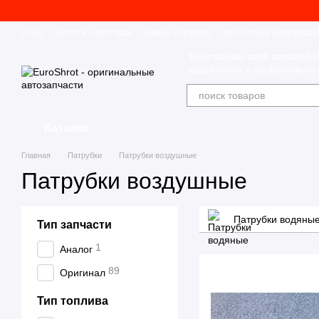
Перейти к основному контенту
О нас
Оплата и доставка
Обмен и возврат
Контактная информац
"Восстанови свой автомоби
надежности и эффективност
Каталог
Главная
Патрубки
Патрубки воздушные
Патрубки воздушные
Патрубки водяны
Тип запчасти
1
Аналог
89
Оригинал
Тип топлива