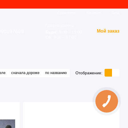
Сравнение
Желания
Вход
График работы:
990197699
Мой заказ
Будні:
9:00 – 19:00
Сб:
9:00 – 17:00
Отображение:
вле
сначала дороже
по названию