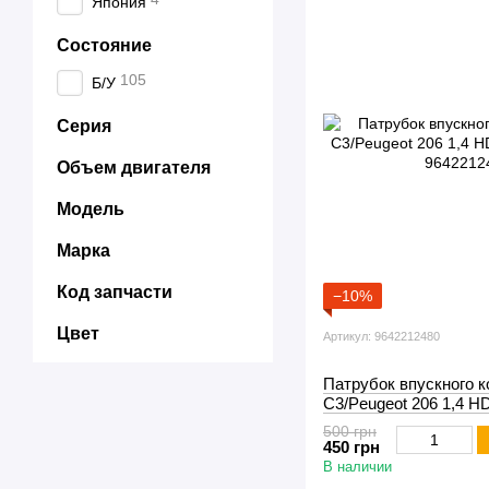
Япония
Состояние
105
Б/У
Серия
Объем двигателя
Модель
Марка
Код запчасти
−10%
Цвет
Артикул: 9642212480
Патрубок впускного к
C3/Peugeot 206 1,4 HD
500 грн
450 грн
В наличии