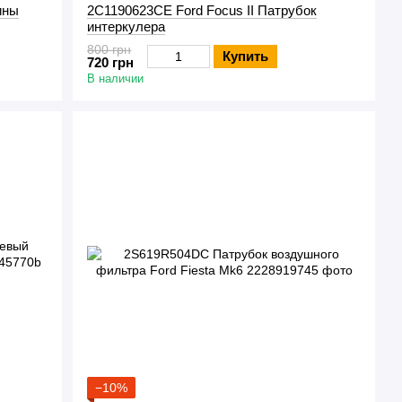
ины
2C1190623CE Ford Focus II Патрубок
интеркулера
800 грн
Купить
720 грн
В наличии
−10%