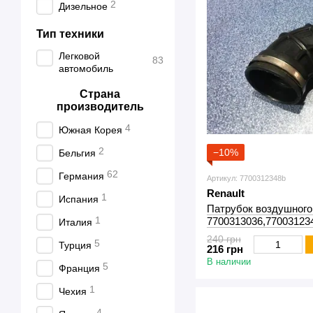
2
Дизельное
Тип техники
Легковой
83
автомобиль
Страна
производитель
4
Южная Корея
2
−10%
Бельгия
62
Германия
Артикул: 7700312348b
Renault
1
Испания
Патрубок воздушного
1
7700313036,770031234
Италия
(1998-2003)
240 грн
5
Турция
216 грн
В наличии
5
Франция
1
Чехия
4