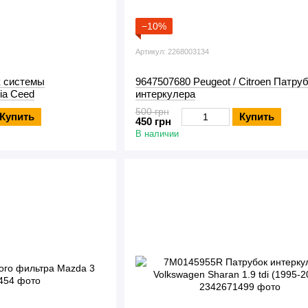
−10%
Артикул: 2268003134
к системы
9647507680 Peugeot / Citroen Патру
ia Ceed
интеркулера
500 грн
Купить
Купить
450 грн
В наличии