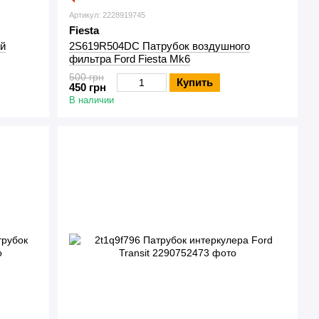
Артикул: 2228919745
Fiesta
й
2S619R504DC Патрубок воздушного
фильтра Ford Fiesta Mk6
500 грн
Купить
450 грн
В наличии