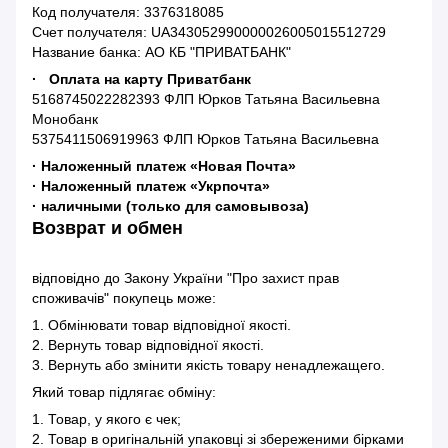
Код получателя: 3376318085
Счет получателя: UA343052990000026005015512729
Название банка: АО КБ "ПРИВАТБАНК"
· Оплата на карту Приватбанк
5168745022282393 ФЛП Юрков Татьяна Васильевна
Монобанк
5375411506919963 ФЛП Юрков Татьяна Васильевна
· Наложенный платеж «Новая Почта»
· Наложенный платеж «Укрпочта»
· наличными (только для самовывоза)
Возврат и обмен
відповідно до Закону України "Про захист прав
споживачів" покупець може:
1. Обмінювати товар відповідної якості.
2. Вернуть товар відповідної якості.
3. Вернуть або змінити якість товару ненадлежащего.
Який товар підлягає обміну:
1. Товар, у якого є чек;
2. Товар в оригінальній упаковці зі збереженими бірками