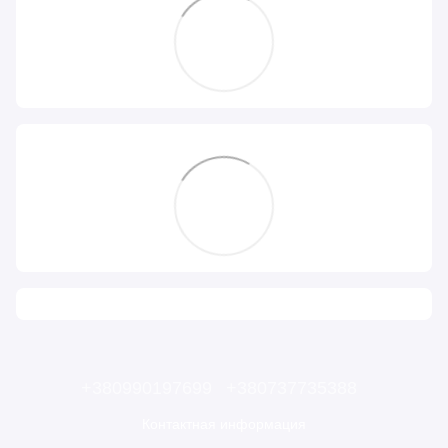
+380990197699
+380737735388
Контактная информация