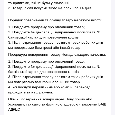
та ярликами, які не були у вживанні;
3. Товар, після покупки якого не пройшло 14 днів.
Порядок повернення та обміну товару належної якості:
1. Повідомте програму про оплачений товар;
2. Повідомте № декларації відправленої посилки та №
банківської картки для повернення коштів;
3. Після отримання товару протягом трьох робочих днів
ми повертаємо Вам гроші або інший товар
Процедура повернення товару Ненадлежащего качества:
1. Повідомте програму про оплачений товар;
2. Повідомте № декларації відправленої посилки та №
банківської картки для повернення коштів;
3. Після отримання товару протягом трьох робочих днів
ми повертаємо вам гроші або інший товар
4. Усі послуги перевізників або комісій, переклад
проходять за наш рахунок.
Обмін і повернення товару через Нову пошту або
Укрпошту, так само за фізичною адресою - замовити ВАШ
АДРЕС