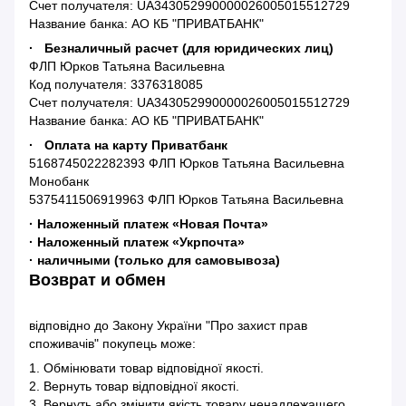
Счет получателя: UA343052990000026005015512729
Название банка: АО КБ "ПРИВАТБАНК"
· Безналичный расчет (для юридических лиц)
ФЛП Юрков Татьяна Васильевна
Код получателя: 3376318085
Счет получателя: UA343052990000026005015512729
Название банка: АО КБ "ПРИВАТБАНК"
· Оплата на карту Приватбанк
5168745022282393 ФЛП Юрков Татьяна Васильевна
Монобанк
5375411506919963 ФЛП Юрков Татьяна Васильевна
· Наложенный платеж «Новая Почта»
· Наложенный платеж «Укрпочта»
· наличными (только для самовывоза)
Возврат и обмен
відповідно до Закону України "Про захист прав
споживачів" покупець може:
1. Обмінювати товар відповідної якості.
2. Вернуть товар відповідної якості.
3. Вернуть або змінити якість товару ненадлежащего.