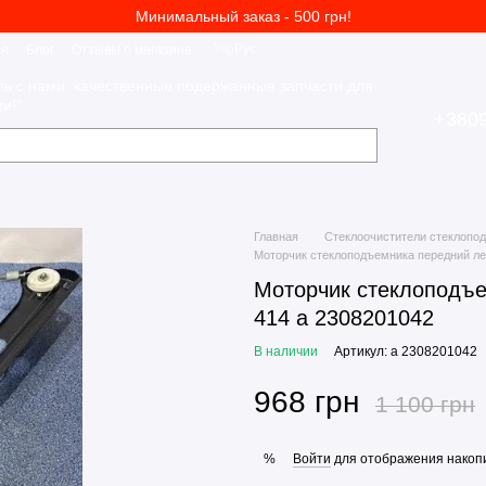
Минимальный заказ - 500 грн!
Укр
Рус
ия
Блог
Отзывы о магазине
ль с нами: качественные подержанные запчасти для
и!"
+380
Главная
Стеклоочистители стеклопо
Моторчик стеклоподъемника передний ле
Моторчик стеклоподъе
414 a 2308201042
В наличии
Артикул: a 2308201042
968 грн
1 100 грн
Войти
для отображения накопи
%