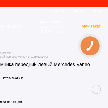
Сравнение
Желания
Вход
График работы:
990197699
Мой заказ
Будні:
9:00 – 19:00
Сб:
9:00 – 17:00
дъемники
вый Mercedes Vaneo 414 a 2308201042
мника передний левый Mercedes Vaneo
Оставить отзыв
тельной скидки