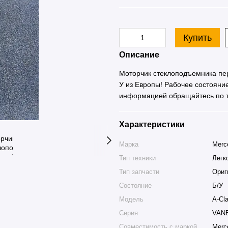
Купить
Описание
Моторчик стеклоподъемника пе
У из Европы! Рабочее состояние
информацией обращайтесь по 
Характеристики
Марка
Merc
Тип техники
Легк
Тип запчасти
Ориг
Состояние
Б/У
Модель
A-Cl
Серия
VANE
Совместимость с маркой
Merc