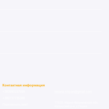
Контактная информация
+380990197699
tetiana.shiyan@gmail.com
+380737735388
77520; Ивано-Франковская обл;
Перезвонить вам?
Калушский р-н; с.Гошев