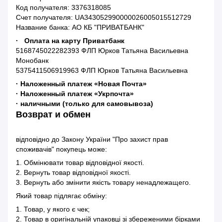
Код получателя: 3376318085
Счет получателя: UA343052990000026005015512729
Название банка: АО КБ "ПРИВАТБАНК"
· Оплата на карту Приватбанк
5168745022282393 ФЛП Юрков Татьяна Васильевна
Монобанк
5375411506919963 ФЛП Юрков Татьяна Васильевна
· Наложенный платеж «Новая Почта»
· Наложенный платеж «Укрпочта»
· наличными (только для самовывоза)
Возврат и обмен
відповідно до Закону України "Про захист прав
споживачів" покупець може:
1. Обмінювати товар відповідної якості.
2. Вернуть товар відповідної якості.
3. Вернуть або змінити якість товару ненадлежащего.
Який товар підлягає обміну:
1. Товар, у якого є чек;
2. Товар в оригінальній упаковці зі збереженими бірками