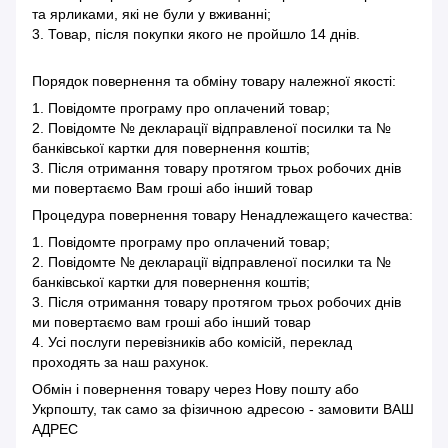
та ярликами, які не були у вживанні;
3. Товар, після покупки якого не пройшло 14 днів.
Порядок повернення та обміну товару належної якості:
1. Повідомте програму про оплачений товар;
2. Повідомте № декларації відправленої посилки та №
банківської картки для повернення коштів;
3. Після отримання товару протягом трьох робочих днів
ми повертаємо Вам гроші або інший товар
Процедура повернення товару Ненадлежащего качества:
1. Повідомте програму про оплачений товар;
2. Повідомте № декларації відправленої посилки та №
банківської картки для повернення коштів;
3. Після отримання товару протягом трьох робочих днів
ми повертаємо вам гроші або інший товар
4. Усі послуги перевізників або комісій, переклад
проходять за наш рахунок.
Обмін і повернення товару через Нову пошту або
Укрпошту, так само за фізичною адресою - замовити ВАШ
АДРЕС