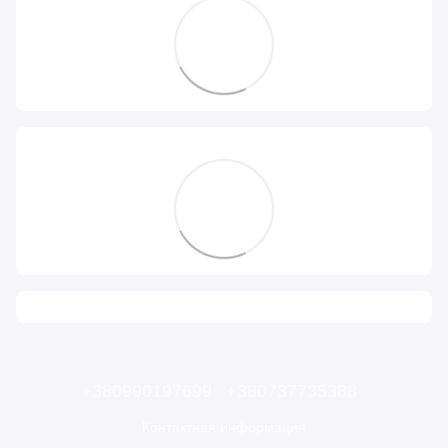
+380990197699
+380737735388
Контактная информация