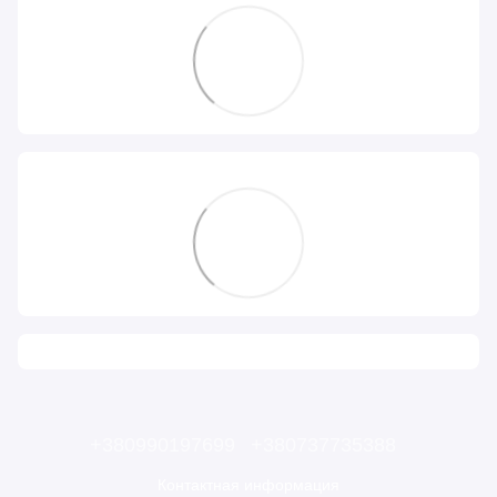
+380990197699
+380737735388
Контактная информация