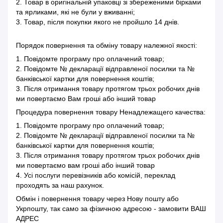
2. Товар в оригінальній упаковці зі збереженими бірками
та ярликами, які не були у вживанні;
3. Товар, після покупки якого не пройшло 14 днів.
Порядок повернення та обміну товару належної якості:
1. Повідомте програму про оплачений товар;
2. Повідомте № декларації відправленої посилки та №
банківської картки для повернення коштів;
3. Після отримання товару протягом трьох робочих днів
ми повертаємо Вам гроші або інший товар
Процедура повернення товару Ненадлежащего качества:
1. Повідомте програму про оплачений товар;
2. Повідомте № декларації відправленої посилки та №
банківської картки для повернення коштів;
3. Після отримання товару протягом трьох робочих днів
ми повертаємо вам гроші або інший товар
4. Усі послуги перевізників або комісій, переклад
проходять за наш рахунок.
Обмін і повернення товару через Нову пошту або
Укрпошту, так само за фізичною адресою - замовити ВАШ
АДРЕС