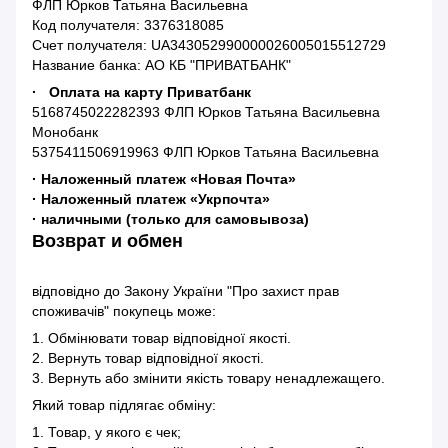
ФЛП Юрков Татьяна Васильевна
Код получателя: 3376318085
Счет получателя: UA343052990000026005015512729
Название банка: АО КБ "ПРИВАТБАНК"
· Оплата на карту Приватбанк
5168745022282393 ФЛП Юрков Татьяна Васильевна
Монобанк
5375411506919963 ФЛП Юрков Татьяна Васильевна
· Наложенный платеж «Новая Почта»
· Наложенный платеж «Укрпочта»
· наличными (только для самовывоза)
Возврат и обмен
відповідно до Закону України "Про захист прав
споживачів" покупець може:
1. Обмінювати товар відповідної якості.
2. Вернуть товар відповідної якості.
3. Вернуть або змінити якість товару ненадлежащего.
Який товар підлягає обміну:
1. Товар, у якого є чек;