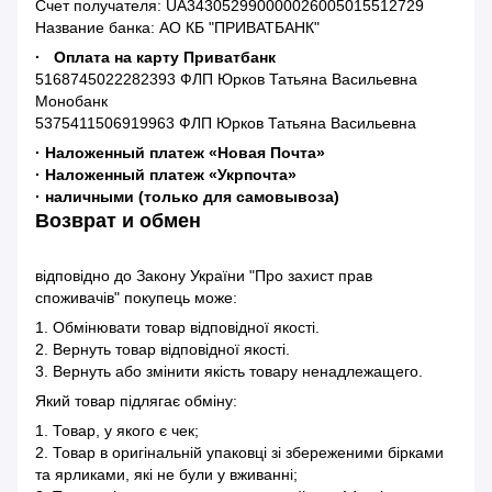
Счет получателя: UA343052990000026005015512729
Название банка: АО КБ "ПРИВАТБАНК"
· Оплата на карту Приватбанк
5168745022282393 ФЛП Юрков Татьяна Васильевна
Монобанк
5375411506919963 ФЛП Юрков Татьяна Васильевна
· Наложенный платеж «Новая Почта»
· Наложенный платеж «Укрпочта»
· наличными (только для самовывоза)
Возврат и обмен
відповідно до Закону України "Про захист прав
споживачів" покупець може:
1. Обмінювати товар відповідної якості.
2. Вернуть товар відповідної якості.
3. Вернуть або змінити якість товару ненадлежащего.
Який товар підлягає обміну:
1. Товар, у якого є чек;
2. Товар в оригінальній упаковці зі збереженими бірками
та ярликами, які не були у вживанні;