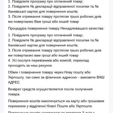
1. Повідомте програму про оплачений товар;
2. Повідомте № декларації відправленої посилки та №
банківської картки для повернення коштів;
3. Після отримання товару протягом трьох робочих днів
ми повертаємо Вам гроші або інший товар
Процедура повернення товару Ненадлежащего качества:
1. Повідомте програму про оплачений товар;
2. Повідомте № декларації відправленої посилки та №
банківської картки для повернення коштів;
3. Після отримання товару протягом трьох робочих днів
ми повертаємо вам гроші або інший товар
4. Усі послуги перевізників або комісій, переклад
проходять за наш рахунок.
Обмін і повернення товару через Нову пошту або
Укрпошту, так само за фізичною адресою - замовити ВАШ
АДРЕС
Возврат средств осуществляется после получения
товара.
Повернення коштів накопичується на карту або грошовим
переказом у відділенні Нової Пошти або Укрпошти.
Повернення коштів накопичується протягом 3 днів з