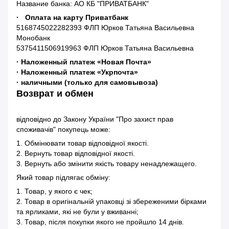
Название банка: АО КБ "ПРИВАТБАНК"
· Оплата на карту Приватбанк
5168745022282393 ФЛП Юрков Татьяна Васильевна
Монобанк
5375411506919963 ФЛП Юрков Татьяна Васильевна
· Наложенный платеж «Новая Почта»
· Наложенный платеж «Укрпочта»
· наличными (только для самовывоза)
Возврат и обмен
відповідно до Закону України "Про захист прав
споживачів" покупець може:
1. Обмінювати товар відповідної якості.
2. Вернуть товар відповідної якості.
3. Вернуть або змінити якість товару ненадлежащего.
Який товар підлягає обміну:
1. Товар, у якого є чек;
2. Товар в оригінальній упаковці зі збереженими бірками
та ярликами, які не були у вживанні;
3. Товар, після покупки якого не пройшло 14 днів.