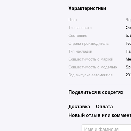
Характеристики
Цвет
Че
Тип запчасти
Ор
Состояние
Б/
Страна производитель
Ге
Тип накладки
На
Совместимость с маркой
Me
Совместимость с моделью
Spr
Год выпуска автомобиля
20
Поделиться в соцсетях
Доставка
Оплата
Новый отзыв или коммен