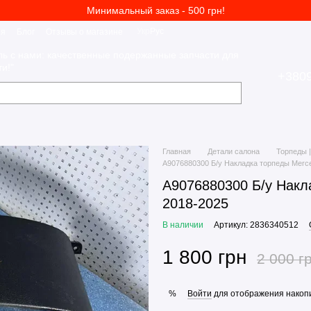
Минимальный заказ - 500 грн!
Укр
Рус
ия
Блог
Отзывы о магазине
ль с нами: качественные подержанные запчасти для
и!"
+380
Главная
Детали салона
Торпеды |
A9076880300 Б/у Накладка торпеды Merce
A9076880300 Б/у Накл
2018-2025
В наличии
Артикул: 2836340512
1 800 грн
2 000 г
Войти
для отображения накопи
%