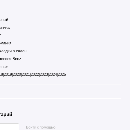
рный
игинал
У
рмания
кладки в салон
rcedes-Benz
inter
18|2019|2020|2021|2022|2023|2024|2025
тарий
Войти с помощью