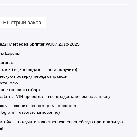
Быстрый заказ
еды Mercedes Sprinter W907 2018-2025
 из Европы
оригинал
тали (то, что видите — то и получите)
ическую проверку перед отправкой
 установку
раине (на ваш выбор)
работы, VIN-проверка – все предоставляем по запросу
казу — звоните за номером телефона
elegram – ответьте мгновенно)
Китай» — получите качественную европейскую оригинальную
ой!