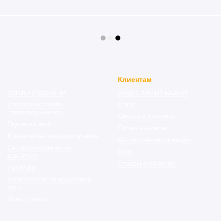
Клиентам
Органы управления
Вход в личный кабинет
Стеклоочистители
О нас
стеклоподъемники
Оплата и доставка
Подвеска авто
Обмен и возврат
Кронштейны накладки крышки
Контактная информация
Система охлаждения
Блог
двигателя
Отзывы о магазине
Патрубки
Морозильное оборудование
авто
Шины / диски