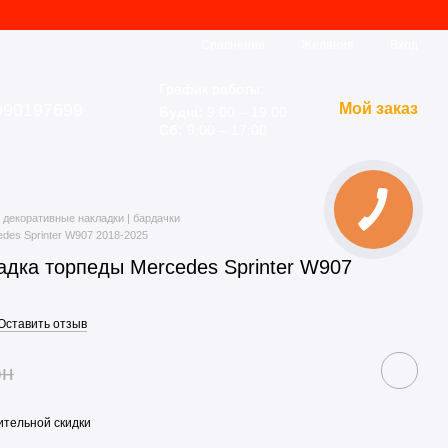
Сравнение
Желания
Вход
График работы:
990197699
Мой заказ
Будні:
9:00 – 19:00
Сб:
9:00 – 17:00
 декоративные накладки | бардачки
des Sprinter W907 2018-2025
адка торпеды Mercedes Sprinter W907
Оставить отзыв
рн
тельной скидки