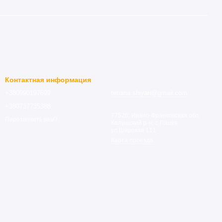
Контактная информация
+380990197699
tetiana.shiyan@gmail.com
+380737735388
77520; Ивано-Франковская обл;
Перезвонить вам?
Калушский р-н; с.Гошев
ул.Широкая 111
Карта проезда