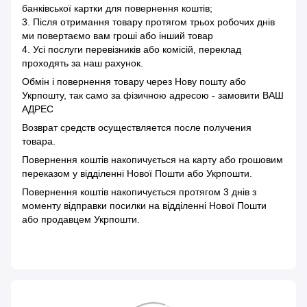
банківської картки для повернення коштів;
3. Після отримання товару протягом трьох робочих днів
ми повертаємо вам гроші або інший товар
4. Усі послуги перевізників або комісій, переклад
проходять за наш рахунок.
Обмін і повернення товару через Нову пошту або
Укрпошту, так само за фізичною адресою - замовити ВАШ
АДРЕС
Возврат средств осуществляется после получения
товара.
Повернення коштів накопичується на карту або грошовим
переказом у відділенні Нової Пошти або Укрпошти.
Повернення коштів накопичується протягом 3 днів з
моменту відправки посилки на відділенні Нової Пошти
або продавцем Укрпошти.