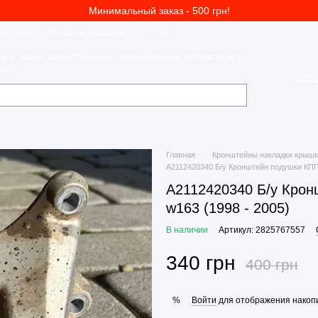
Минимальный заказ - 500 грн!
Укр
Рус
ия
Блог
Отзывы о магазине
ль с нами: качественные подержанные запчасти для
и!"
+380
Главная
Кронштейны накладки крыш
A2112420340 Б/у Кронштейн подушки КПП
A2112420340 Б/у Крон
w163 (1998 - 2005)
В наличии
Артикул: 2825767557
340 грн
400 грн
Войти
для отображения накопи
%