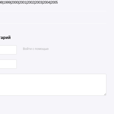
98|1999|2000|2001|2002|2003|2004|2005
тарий
Войти с помощью