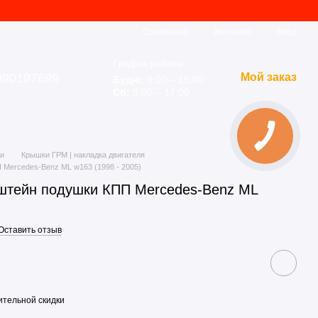
Сравнение
Желания
Вход
График работы:
990197699
Мой заказ
Будні:
9:00 – 19:00
Сб:
9:00 – 17:00
ки
Крышки ГРМ | накладка двигателя
 Mercedes-Benz ML w163 (1998 - 2005)
штейн подушки КПП Mercedes-Benz ML
Оставить отзыв
тельной скидки