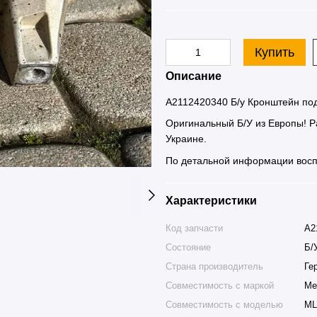
Купить
Описание
A2112420340 Б/у Кронштейн под
Оригинальный Б/У из Европы! Ра
Украине.
По детальной информации восп
Характеристики
Код запчасти
A2
Состояние
Б/
Страна производитель
Ге
Совместимость с маркой
Me
Совместимость с моделью
ML