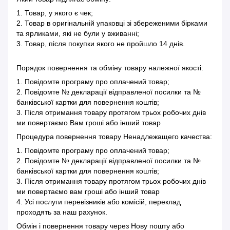
1. Товар, у якого є чек;
2. Товар в оригінальній упаковці зі збереженими бірками
та ярликами, які не були у вживанні;
3. Товар, після покупки якого не пройшло 14 днів.
Порядок повернення та обміну товару належної якості:
1. Повідомте програму про оплачений товар;
2. Повідомте № декларації відправленої посилки та №
банківської картки для повернення коштів;
3. Після отримання товару протягом трьох робочих днів
ми повертаємо Вам гроші або інший товар
Процедура повернення товару Ненадлежащего качества:
1. Повідомте програму про оплачений товар;
2. Повідомте № декларації відправленої посилки та №
банківської картки для повернення коштів;
3. Після отримання товару протягом трьох робочих днів
ми повертаємо вам гроші або інший товар
4. Усі послуги перевізників або комісій, переклад
проходять за наш рахунок.
Обмін і повернення товару через Нову пошту або