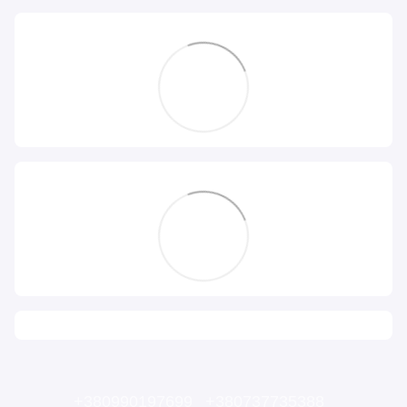
+380990197699
+380737735388