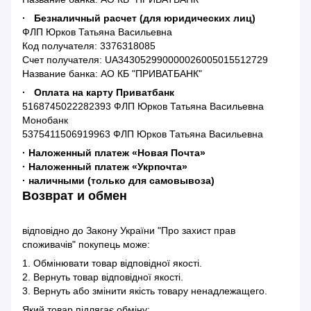
· Безналичный расчет (для юридических лиц)
ФЛП Юрков Татьяна Васильевна
Код получателя: 3376318085
Счет получателя: UA343052990000026005015512729
Название банка: АО КБ "ПРИВАТБАНК"
· Оплата на карту Приватбанк
5168745022282393 ФЛП Юрков Татьяна Васильевна
Монобанк
5375411506919963 ФЛП Юрков Татьяна Васильевна
· Наложенный платеж «Новая Почта»
· Наложенный платеж «Укрпочта»
· наличными (только для самовывоза)
Возврат и обмен
відповідно до Закону України "Про захист прав
споживачів" покупець може:
1. Обмінювати товар відповідної якості.
2. Вернуть товар відповідної якості.
3. Вернуть або змінити якість товару ненадлежащего.
Який товар підлягає обміну: