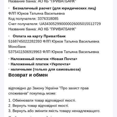
Название банка: АО КБ "ПРИВАТБАНК"
· Безналичный расчет (для юридических лиц)
ФЛП Юрков Татьяна Васильевна
Код получателя: 3376318085
Счет получателя: UA343052990000026005015512729
Название банка: АО КБ "ПРИВАТБАНК"
· Оплата на карту Приватбанк
5168745022282393 ФЛП Юрков Татьяна Васильевна
Монобанк
5375411506919963 ФЛП Юрков Татьяна Васильевна
· Наложенный платеж «Новая Почта»
· Наложенный платеж «Укрпочта»
· наличными (только для самовывоза)
Возврат и обмен
відповідно до Закону України "Про захист прав
споживачів" покупець може:
1. Обмінювати товар відповідної якості.
2. Вернуть товар відповідної якості.
3. Вернуть або змінити якість товару ненадлежащего.