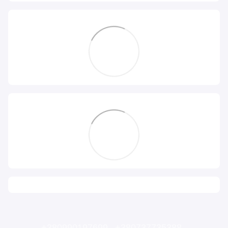
+380990197699
+380737735388