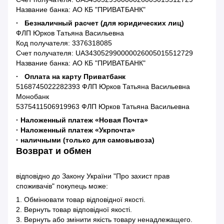
Название банка: АО КБ "ПРИВАТБАНК"
· Безналичный расчет (для юридических лиц)
ФЛП Юрков Татьяна Васильевна
Код получателя: 3376318085
Счет получателя: UA343052990000026005015512729
Название банка: АО КБ "ПРИВАТБАНК"
· Оплата на карту Приватбанк
5168745022282393 ФЛП Юрков Татьяна Васильевна
Монобанк
5375411506919963 ФЛП Юрков Татьяна Васильевна
· Наложенный платеж «Новая Почта»
· Наложенный платеж «Укрпочта»
· наличными (только для самовывоза)
Возврат и обмен
відповідно до Закону України "Про захист прав
споживачів" покупець може:
1. Обмінювати товар відповідної якості.
2. Вернуть товар відповідної якості.
3. Вернуть або змінити якість товару ненадлежащего.