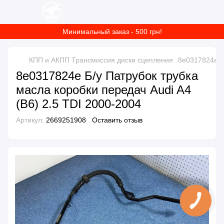
Минимальный заказ - 500 грн!
КПП и АКПП Трансмиссия диски сцепления
8e0317824e Б/
8e0317824e Б/у Патрубок трубка
масла коробки передач Audi A4
(B6) 2.5 TDI 2000-2004
Артикул:
2669251908
Оставить отзыв