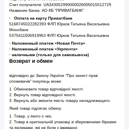
Счет получателя: UA343052990000026005015512729
Название банка: АО КБ "ПРИВАТБАНК"
· Оплата на карту Приватбанк
5168745022282393 ФЛП Юрков Татьяна Васильевна
Монобанк
5375411506919963 ФЛП Юрков Татьяна Васильевна
· Наложенный платеж «Новая Почта»
· Наложенный платеж «Укрпочта»
· наличными (только для самовывоза)
Возврат и обмен
відповідно до Закону України "Про захист прав
споживачів" покупець може:
1. Обмінювати товар відповідної якості.
2. Вернуть товар відповідної якості.
3. Вернуть або змінити якість товару ненадлежащего.
Який товар підлягає обміну:
1. Товар, у якого є чек;
2. Товар в оригінальній упаковці зі збереженими бірками
та ярликами, які не були у вживанні;