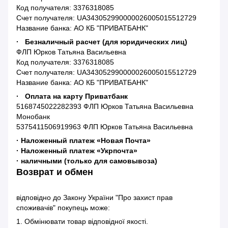
Код получателя: 3376318085
Счет получателя: UA343052990000026005015512729
Название банка: АО КБ "ПРИВАТБАНК"
· Безналичный расчет (для юридических лиц)
ФЛП Юрков Татьяна Васильевна
Код получателя: 3376318085
Счет получателя: UA343052990000026005015512729
Название банка: АО КБ "ПРИВАТБАНК"
· Оплата на карту Приватбанк
5168745022282393 ФЛП Юрков Татьяна Васильевна
Монобанк
5375411506919963 ФЛП Юрков Татьяна Васильевна
· Наложенный платеж «Новая Почта»
· Наложенный платеж «Укрпочта»
· наличными (только для самовывоза)
Возврат и обмен
відповідно до Закону України "Про захист прав
споживачів" покупець може:
1. Обмінювати товар відповідної якості.