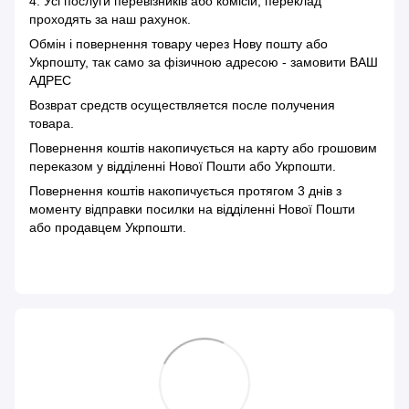
4. Усі послуги перевізників або комісій, переклад
проходять за наш рахунок.
Обмін і повернення товару через Нову пошту або
Укрпошту, так само за фізичною адресою - замовити ВАШ
АДРЕС
Возврат средств осуществляется после получения
товара.
Повернення коштів накопичується на карту або грошовим
переказом у відділенні Нової Пошти або Укрпошти.
Повернення коштів накопичується протягом 3 днів з
моменту відправки посилки на відділенні Нової Пошти
або продавцем Укрпошти.