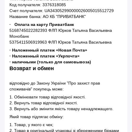
Код получателя: 3376318085
Счет получателя: UA343052990000026005015512729
Название банка: АО КБ "ПРИВАТБАНК"
· Оплата на карту Приватбанк
5168745022282393 ФЛП Юрков Татьяна Васильевна
Монобанк
5375411506919963 ФЛП Юрков Татьяна Васильевна
· Наложенный платеж «Новая Почта»
· Наложенный платеж «Укрпочта»
· наличными (только для самовывоза)
Возврат и обмен
відповідно до Закону України "Про захист прав
споживачів" покупець може:
1. Обмінювати товар відповідної якості.
2. Вернуть товар відповідної якості.
3. Вернуть або змінити якість товару ненадлежащего.
Який товар підлягає обміну:
1. Товар, у якого є чек;
2. Товар в оригінальній упаковці зі збереженими бірками