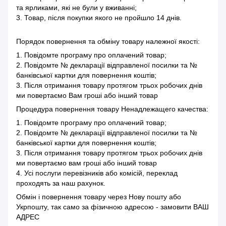
та ярликами, які не були у вживанні;
3. Товар, після покупки якого не пройшло 14 днів.
Порядок повернення та обміну товару належної якості:
1. Повідомте програму про оплачений товар;
2. Повідомте № декларації відправленої посилки та №
банківської картки для повернення коштів;
3. Після отримання товару протягом трьох робочих днів
ми повертаємо Вам гроші або інший товар
Процедура повернення товару Ненадлежащего качества:
1. Повідомте програму про оплачений товар;
2. Повідомте № декларації відправленої посилки та №
банківської картки для повернення коштів;
3. Після отримання товару протягом трьох робочих днів
ми повертаємо вам гроші або інший товар
4. Усі послуги перевізників або комісій, переклад
проходять за наш рахунок.
Обмін і повернення товару через Нову пошту або
Укрпошту, так само за фізичною адресою - замовити ВАШ
АДРЕС