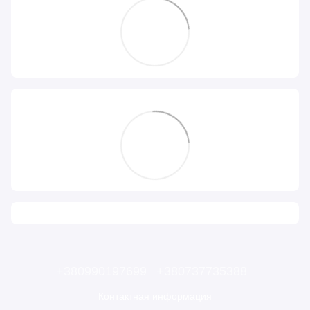
+380990197699
+380737735388
Контактная информация