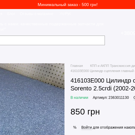
Минимальный заказ - 500 грн!
Укр
Рус
ия
Блог
Отзывы о магазине
ль с нами: качественные подержанные запчасти для
и!"
+380
Главная
КПП и АКПП Трансмиссия ди
416103E000 Цилиндр сцепления главный с 
416103E000 Цилиндр с
Sorento 2.5crdi (2002-2
В наличии
Артикул: 2363011130
850 грн
Войти
для отображения накопи
%