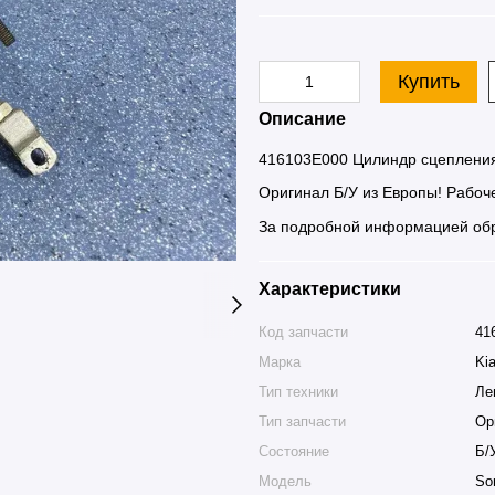
Купить
Описание
416103E000 Цилиндр сцепления 
Оригинал Б/У из Европы! Рабоче
За подробной информацией обр
Характеристики
Код запчасти
41
Марка
Ki
Тип техники
Ле
Тип запчасти
Ор
Состояние
Б/
Модель
So