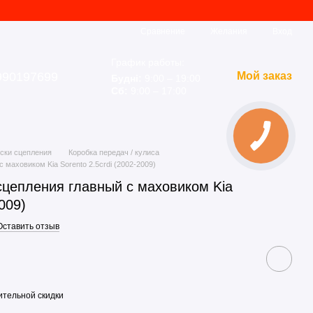
Сравнение
Желания
Вход
График работы:
990197699
Мой заказ
Будні:
9:00 – 19:00
Сб:
9:00 – 17:00
ски сцепления
Коробка передач / кулиса
маховиком Kia Sorento 2.5crdi (2002-2009)
цепления главный с маховиком Kia
009)
Оставить отзыв
тельной скидки