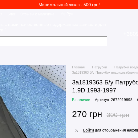
Минимальный заказ - 500 грн!
Укр
Рус
ия
Блог
Отзывы о магазине
ль с нами: качественные подержанные запчасти для
и!"
+380
Главная
Патрубки
Патрубки воз
3a1819363 Б/у Патрубок воздухозаборник
3a1819363 Б/у Патрубо
1.9D 1993-1997
В наличии
Артикул: 2672919998
270 грн
300 грн
Войти
для отображения накопи
%