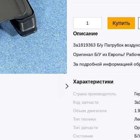
Купить
Описание
3a1819363 Б/у Патрубок воздух
Оригинал Б/У из Европы! Рабоче
За подробной информацией обр
Характеристики
Страна производитель
Ге
Код запчасти
3a
Объем двигателя
1.9
Тип техники
Ле
Тип запчасти
Ор
Состояние
Б/