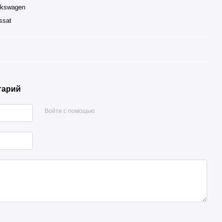
lkswagen
ssat
тарий
Войти с помощью