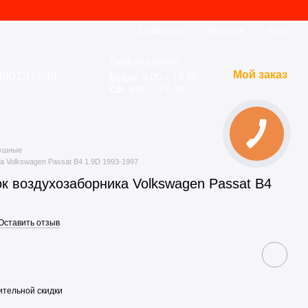
Сравнение
Желания
Вход
График работы:
990197699
Мой заказ
Будні:
9:00 – 19:00
Сб:
9:00 – 17:00
душные
а Volkswagen Passat B4 1.9D 1993-1997
к воздухозаборника Volkswagen Passat B4
Оставить отзыв
тельной скидки