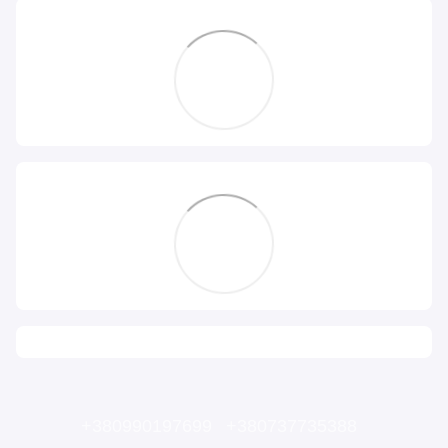
+380990197699
+380737735388