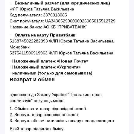
· Безналичный расчет (для юридических лиц)
ФЛП Юрков Татьяна Васильевна
Код получателя: 3376318085
Счет получателя: UA343052990000026005015512729
Название банка: АО КБ "ПРИВАТБАНК"
· Оплата на карту Приватбанк
5168745022282393 ФЛП Юрков Татьяна Васильевна
Монобанк
5375411506919963 ФЛП Юрков Татьяна Васильевна
· Наложенный платеж «Новая Почта»
· Наложенный платеж «Укрпочта»
· наличными (только для самовывоза)
Возврат и обмен
відповідно до Закону України "Про захист прав
споживачів" покупець може:
1. Обмінювати товар відповідної якості.
2. Вернуть товар відповідної якості.
3. Вернуть або змінити якість товару ненадлежащего.
Який товар підлягає обміну: