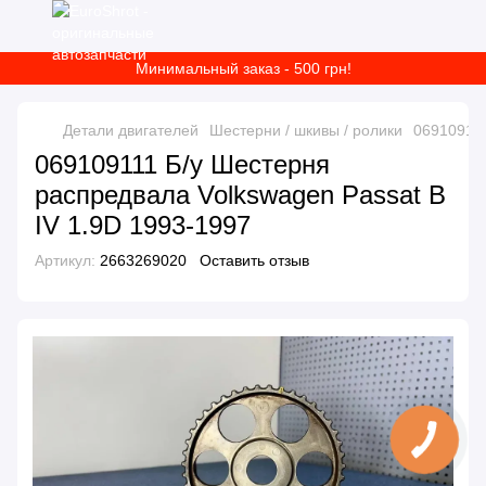
Минимальный заказ - 500 грн!
Детали двигателей
Шестерни / шкивы / ролики
069109111
069109111 Б/у Шестерня
распредвала Volkswagen Passat B
IV 1.9D 1993-1997
Артикул:
2663269020
Оставить отзыв