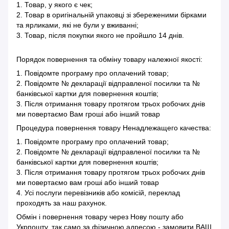
1. Товар, у якого є чек;
2. Товар в оригінальній упаковці зі збереженими бірками
та ярликами, які не були у вживанні;
3. Товар, після покупки якого не пройшло 14 днів.
Порядок повернення та обміну товару належної якості:
1. Повідомте програму про оплачений товар;
2. Повідомте № декларації відправленої посилки та №
банківської картки для повернення коштів;
3. Після отримання товару протягом трьох робочих днів
ми повертаємо Вам гроші або інший товар
Процедура повернення товару Ненадлежащего качества:
1. Повідомте програму про оплачений товар;
2. Повідомте № декларації відправленої посилки та №
банківської картки для повернення коштів;
3. Після отримання товару протягом трьох робочих днів
ми повертаємо вам гроші або інший товар
4. Усі послуги перевізників або комісій, переклад
проходять за наш рахунок.
Обмін і повернення товару через Нову пошту або
Укрпошту, так само за фізичною адресою - замовити ВАШ