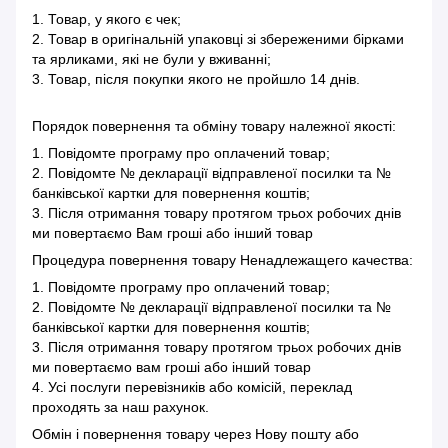
1. Товар, у якого є чек;
2. Товар в оригінальній упаковці зі збереженими бірками
та ярликами, які не були у вживанні;
3. Товар, після покупки якого не пройшло 14 днів.
Порядок повернення та обміну товару належної якості:
1. Повідомте програму про оплачений товар;
2. Повідомте № декларації відправленої посилки та №
банківської картки для повернення коштів;
3. Після отримання товару протягом трьох робочих днів
ми повертаємо Вам гроші або інший товар
Процедура повернення товару Ненадлежащего качества:
1. Повідомте програму про оплачений товар;
2. Повідомте № декларації відправленої посилки та №
банківської картки для повернення коштів;
3. Після отримання товару протягом трьох робочих днів
ми повертаємо вам гроші або інший товар
4. Усі послуги перевізників або комісій, переклад
проходять за наш рахунок.
Обмін і повернення товару через Нову пошту або