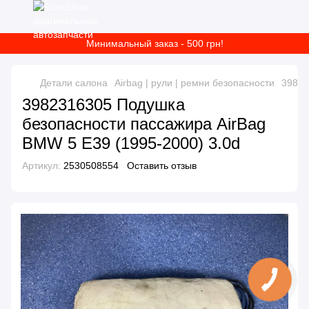
Минимальный заказ - 500 грн!
Детали салона
Airbag | рули | ремни безопасности
39823
3982316305 Подушка
безопасности пассажира AirBag
BMW 5 E39 (1995-2000) 3.0d
Артикул:
2530508554
Оставить отзыв