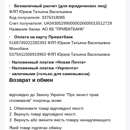
· Безналичный расчет (для юридических лиц)
ФЛП Юрков Татьяна Васильевна
Код получателя: 3376318085
Счет получателя: UA343052990000026005015512729
Название банка: АО КБ "ПРИВАТБАНК"
· Оплата на карту Приватбанк
5168745022282393 ФЛП Юрков Татьяна Васильевна
Монобанк
5375411506919963 ФЛП Юрков Татьяна Васильевна
· Наложенный платеж «Новая Почта»
· Наложенный платеж «Укрпочта»
· наличными (только для самовывоза)
Возврат и обмен
відповідно до Закону України "Про захист прав
споживачів" покупець може:
1. Обмінювати товар відповідної якості.
2. Вернуть товар відповідної якості.
3. Вернуть або змінити якість товару ненадлежащего.
Який товар підлягає обміну: