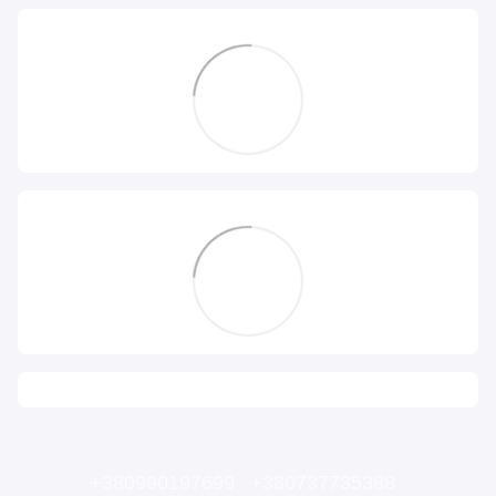
+380990197699
+380737735388