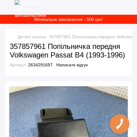
Мінімальне замовлення - 500 грн!
Деталі салону
357857961 Попільничка передня Volkswage
357857961 Попільничка передня
Volkswagen Passat B4 (1993-1996)
Артикул:
2634291697
Написати відгук