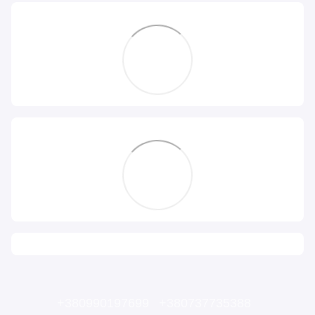
+380990197699
+380737735388