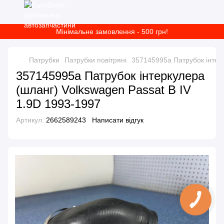
Мінімальне замовлення - 500 грн!
Патрубки
Патрубки повітряні
357145995a Патрубок інтерк
357145995a Патрубок інтеркулера
(шланг) Volkswagen Passat B IV
1.9D 1993-1997
Артикул:
2662589243
Написати відгук